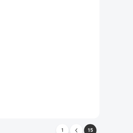
ADEM
SKLADEM
>5 KS)
(>5 KS)
tory
Štětec na disky a motory
velký Koch 999451
393 Kč
325 Kč bez DPH
Do košíku
1
15