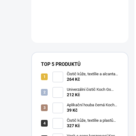
TOP 5 PRODUKTŮ
Čistič kůže, textílie a alcantary
Koch Pol Star 1 l 619-1L-01
264 Kč
Univerzální čistič Koch Gs
Green Star 1 l
212 Kč
Aplikační houba černá Koch
999038
39 Kč
Čistič kůže, textílie a plastů
Koch Mzr Mehrzweckreiniger
327 Kč
1 l
Vosk s nano konzervací Koch