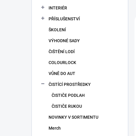
a
n
INTERIÉR
n
PŘÍSLUŠENSTVÍ
í
p
ŠKOLENÍ
a
n
VÝHODNÉ SADY
e
ČIŠTĚNÍ LODÍ
l
COLOURLOCK
VŮNĚ DO AUT
ČISTÍCÍ PROSTŘEDKY
ČISTIČE PODLAH
ČISTIČE RUKOU
NOVINKY V SORTIMENTU
Merch