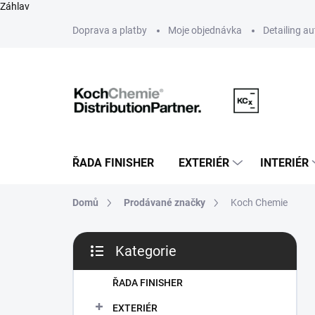
Záhlav
Přejít
Doprava a platby
Moje objednávka
Detailing a
na
obsah
ŘADA FINISHER
EXTERIÉR
INTERIÉR
Domů
Prodávané značky
Koch Chemie
P
Kategorie
o
Přeskočit
s
kategorie
t
ŘADA FINISHER
r
EXTERIÉR