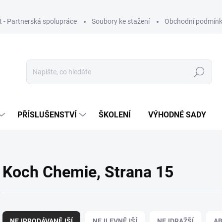
ut - Partnerská spolupráce
Soubory ke stažení
Obchodní podmín
Hledat
PŘÍSLUŠENSTVÍ
ŠKOLENÍ
VÝHODNÉ SADY
Koch Chemie
, Strana 15
Ř
a
NEJPRODÁVANĚJŠÍ
NEJLEVNĚJŠÍ
NEJDRAŽŠÍ
A