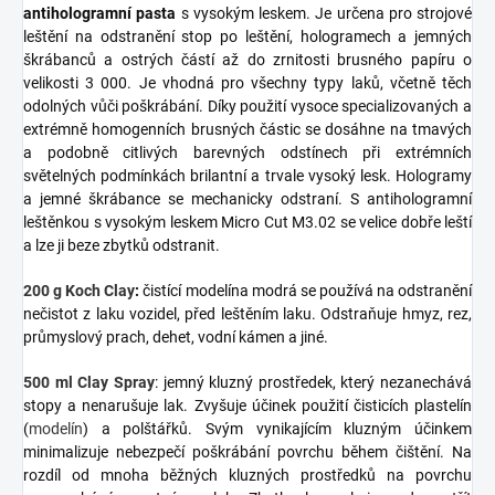
antihologramní pasta
s vysokým leskem. Je určena pro strojové
leštění na odstranění stop po leštění, hologramech a jemných
škrábanců a ostrých částí až do zrnitosti brusného papíru o
velikosti 3 000. Je vhodná pro všechny typy laků, včetně těch
odolných vůči poškrábání. Díky použití vysoce specializovaných a
extrémně homogenních brusných částic se dosáhne na tmavých
a podobně citlivých barevných odstínech při extrémních
světelných podmínkách brilantní a trvale vysoký lesk. Hologramy
a jemné škrábance se mechanicky odstraní. S antihologramní
leštěnkou s vysokým leskem Micro Cut M3.02 se velice dobře leští
a lze ji beze zbytků odstranit.
200 g Koch Clay
:
čistící modelína modrá se používá na odstranění
nečistot z laku vozidel, před leštěním laku. Odstraňuje hmyz, rez,
průmyslový prach, dehet, vodní kámen a jiné.
500 ml Clay Spray
: jemný kluzný prostředek, který nezanechává
stopy a nenarušuje lak. Zvyšuje účinek použití čisticích plastelín
(
modelín
) a polštářků. Svým vynikajícím kluzným účinkem
minimalizuje nebezpečí poškrábání povrchu během čištění. Na
rozdíl od mnoha běžných kluzných prostředků na povrchu