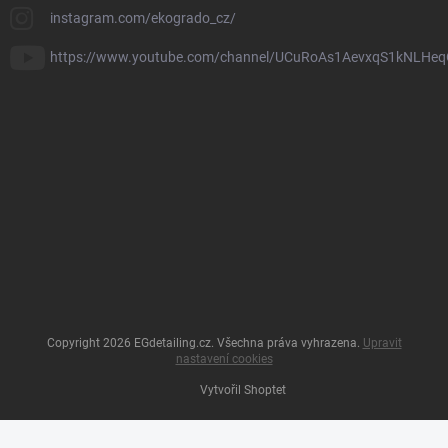
instagram.com/ekogrado_cz/
https://www.youtube.com/channel/UCuRoAs1AevxqS1kNLHeq
Copyright 2026
EGdetailing.cz
. Všechna práva vyhrazena.
Upravit
nastavení cookies
Vytvořil Shoptet