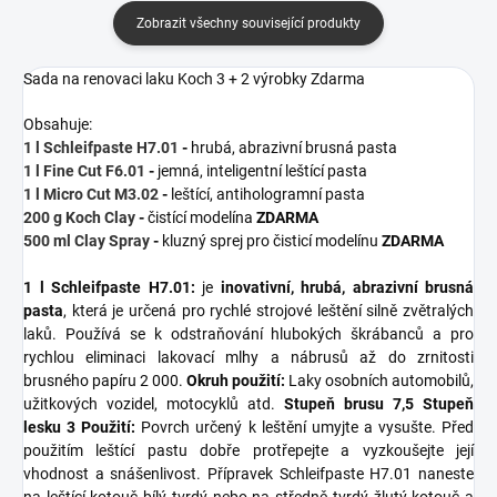
Zobrazit všechny související produkty
Sada na renovaci laku Koch 3 + 2 výrobky Zdarma
Obsahuje:
1 l Schleifpaste H7.01
-
hrubá, abrazivní brusná pasta
1 l Fine Cut F6.01
-
jemná, inteligentní leštící pasta
1 l Micro Cut M3.02
-
leštící, antihologramní pasta
200 g Koch Clay
-
čistící modelína
ZDARMA
500 ml Clay Spray
-
kluzný sprej pro čisticí modelínu
ZDARMA
1 l Schleifpaste H7.01:
je
inovativní, hrubá, abrazivní brusná
pasta
, která je určená pro rychlé strojové leštění silně zvětralých
laků. Používá se k odstraňování hlubokých škrábanců a pro
rychlou eliminaci lakovací mlhy a nábrusů až do zrnitosti
brusného papíru 2 000.
Okruh použití:
Laky osobních automobilů,
užitkových vozidel, motocyklů atd.
Stupeň brusu 7,5
Stupeň
lesku 3
Použití:
Povrch určený k leštění umyjte a vysušte. Před
použitím leštící pastu dobře protřepejte a vyzkoušejte její
vhodnost a snášenlivost. Přípravek Schleifpaste H7.01 naneste