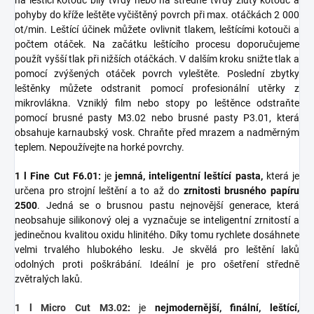
na leštící kotouč bílý tvrdý nebo na středně tvrdý žlutý kotouč a
pohyby do kříže leštěte vyčištěný povrch při max. otáčkách 2 000
ot/min. Leštící účinek můžete ovlivnit tlakem, leštícími kotouči a
počtem otáček. Na začátku leštícího procesu doporučujeme
použít vyšší tlak při nižších otáčkách. V dalším kroku snižte tlak a
pomocí zvýšených otáček povrch vyleštěte. Poslední zbytky
leštěnky můžete odstranit pomocí profesionální utěrky z
mikrovlákna. Vzniklý film nebo stopy po leštěnce odstraňte
pomocí brusné pasty M3.02 nebo brusné pasty P3.01, která
obsahuje karnaubský vosk. Chraňte před mrazem a nadměrným
teplem. Nepoužívejte na horké povrchy.
1 l Fine Cut F6.01:
je
jemná, inteligentní leštící pasta,
která je
určena pro strojní leštění a to až do
zrnitosti brusného papíru
2500
. Jedná se o brusnou pastu nejnovější generace, která
neobsahuje silikonový olej a vyznačuje se inteligentní zrnitostí a
jedinečnou kvalitou oxidu hlinitého. Díky tomu rychlete dosáhnete
velmi trvalého hlubokého lesku. Je skvělá pro leštění laků
odolných proti poškrábání. Ideální je pro ošetření středně
zvětralých laků.
1 l Micro Cut M3.02
:
je
nejmodernější, finální, leštící,