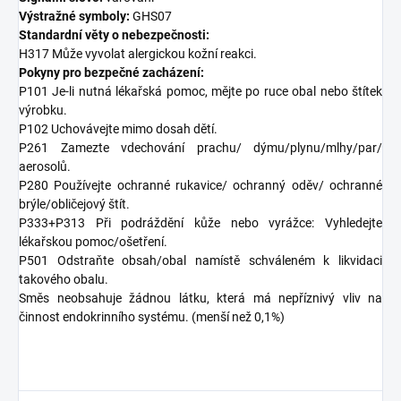
Výstražné symboly:
GHS07
Standardní věty o nebezpečnosti:
H317 Může vyvolat alergickou kožní reakci.
Pokyny pro bezpečné zacházení:
P101 Je-li nutná lékařská pomoc, mějte po ruce obal nebo štítek
výrobku.
P102 Uchovávejte mimo dosah dětí.
P261 Zamezte vdechování prachu/ dýmu/plynu/mlhy/par/
aerosolů.
P280 Používejte ochranné rukavice/ ochranný oděv/ ochranné
brýle/obličejový štít.
P333+P313 Při podráždění kůže nebo vyrážce: Vyhledejte
lékařskou pomoc/ošetření.
P501 Odstraňte obsah/obal namístě schváleném k likvidaci
takového obalu.
Směs neobsahuje žádnou látku, která má nepříznivý vliv na
činnost endokrinního systému. (menší než 0,1%)