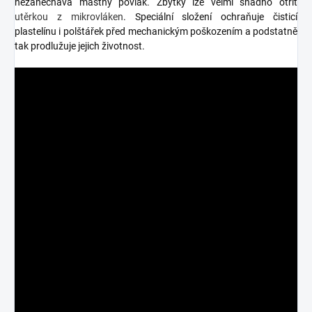
nezanechává mastný povlak. Zbytky lze velmi snadno otřít
utěrkou z mikrovláken
. Speciální složení ochraňuje čisticí
plastelínu i polštářek před mechanickým poškozením a podstatně
tak prodlužuje jejich životnost.