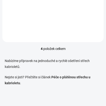
Do košíku
Detail
ochrana textilií, čalounění
ideální pro textilní střechy od
Colourlock
4
položek celkem
O
v
l
Nabízíme přípravek na jednoduché a rychlé ošetření střech
á
kabrioletů.
d
a
Nejste si jisti? Přečtěte si článek
Péče o plátěnou střechu u
c
í
kabrioletu
.
p
r
v
k
y