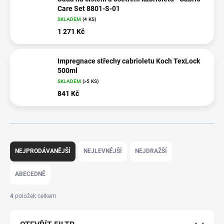
Care Set 8801-S-01
SKLADEM
(4 KS)
1 271 Kč
Impregnace střechy cabrioletu Koch TexLock
500ml
SKLADEM
(>5 KS)
841 Kč
Ř
a
NEJPRODÁVANĚJŠÍ
NEJLEVNĚJŠÍ
NEJDRAŽŠÍ
z
e
ABECEDNĚ
n
í
4
položek celkem
p
r