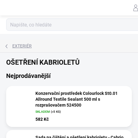
Záhlav
Přejít
na
obsah
EXTERIÉR
OŠETŘENÍ KABRIOLETŮ
Nejprodávanější
Konzervační prostředek Colourlock St0.01
Allround Textile Sealant 500 ml s
rozprašovačem 524500
SKLADEM
(>5 KS)
582 Kč
Sada na čištění a ošetření kabrioletu - Cabrio