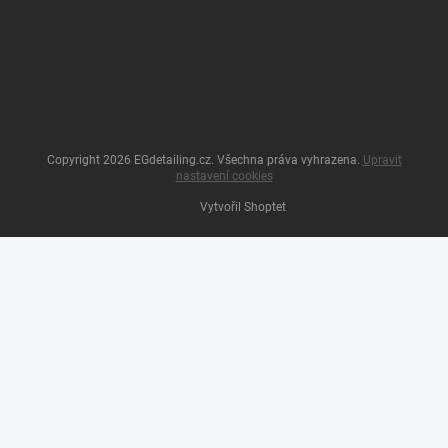
Copyright 2026
EGdetailing.cz
. Všechna práva vyhrazena.
Upravit
nastavení cookies
Vytvořil Shoptet