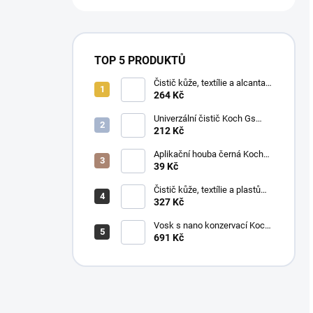
TOP 5 PRODUKTŮ
Čistič kůže, textílie a alcantary
Koch Pol Star 1 l 619-1L-01
264 Kč
Univerzální čistič Koch Gs
Green Star 1 l
212 Kč
Aplikační houba černá Koch
999038
39 Kč
Čistič kůže, textílie a plastů
Koch Mzr Mehrzweckreiniger
327 Kč
1 l
Vosk s nano konzervací Koch
Pw Protector Wax 1 l
691 Kč