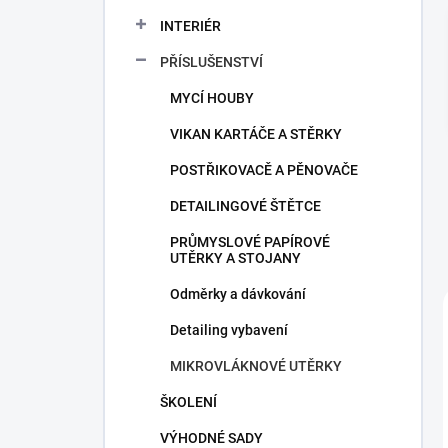
a
n
INTERIÉR
n
PŘÍSLUŠENSTVÍ
í
p
MYCÍ HOUBY
a
n
VIKAN KARTÁČE A STĚRKY
e
POSTŘIKOVACĚ A PĚNOVAČE
l
DETAILINGOVÉ ŠTĚTCE
PRŮMYSLOVÉ PAPÍROVÉ
UTĚRKY A STOJANY
Odměrky a dávkování
Detailing vybavení
MIKROVLÁKNOVÉ UTĚRKY
ŠKOLENÍ
VÝHODNÉ SADY