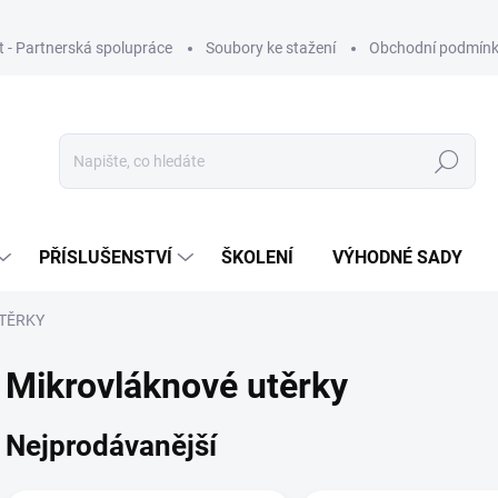
ut - Partnerská spolupráce
Soubory ke stažení
Obchodní podmín
Hledat
PŘÍSLUŠENSTVÍ
ŠKOLENÍ
VÝHODNÉ SADY
TĚRKY
Mikrovláknové utěrky
Nejprodávanější