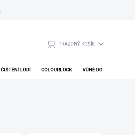
ky
Podmínky ochrany osobních údajů
Formulář odstoupení od s
PRÁZDNÝ KOŠÍK
NÁKUPNÍ
KOŠÍK
ČIŠTĚNÍ LODÍ
COLOURLOCK
VŮNĚ DO AUT
ČIST