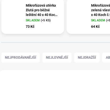
Mikrofázová utěrka
Mikrofázová
žlutá pro běžné
zelená všes
leštění 40 x 40 Koch
x 40 Koch č
č.9998258
SKLADEM
(>5 KS)
SKLADEM
(>
73 Kč
64 Kč
Ř
a
NEJPRODÁVANĚJŠÍ
NEJLEVNĚJŠÍ
NEJDRAŽŠÍ
A
z
e
n
V
í
ý
p
p
r
i
o
s
d
p
u
r
k