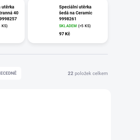
 utěrka
Speciální utěrka
tranná 40
šedá na Ceramic
.9998257
9998261
5 KS)
SKLADEM
(>5 KS)
97 Kč
22
položek celkem
BECEDNĚ