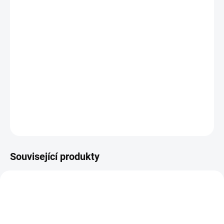
MŮŽEME
DORUČIT DO:
7.8.2026
−
+
Přidat do košíku
čištění paprskových hliníkových kol
DETAILNÍ INFORMACE
ZEPTAT SE
HLÍDAT
Související produkty
ADR NEBEZPEČNÁ
PŘEPRAVA