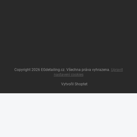
Copyright 2026
EGdetailing.cz
. Všechna práva vyhrazena.
Upravit
nastavení cookies
Vytvořil Shoptet