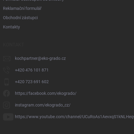
Reklamační formulář
Obchodní zástupci
Kontakty
KONTAKT
kochpartner
@
eko-grado.cz
+420 476 101 871
+420 723 691 602
https://facebook.com/ekogrado/
instagram.com/ekogrado_cz/
https://www.youtube.com/channel/UCuRoAs1AevxqS1kNLHeq