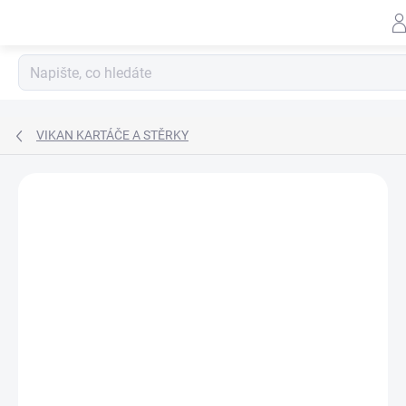
Záhlav
Přejít
na
obsah
VIKAN KARTÁČE A STĚRKY
Neohodnoceno
Podrobnosti hodnocení
ZNAČKA:
VIKAN