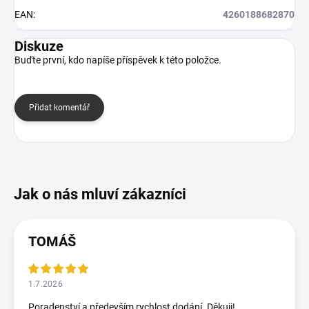
EAN
:
4260188682870
Diskuze
Buďte první, kdo napíše příspěvek k této položce.
Přidat komentář
TOMÁŠ
1.7.2026
Poradenství a především rychlost dodání. Děkuji!