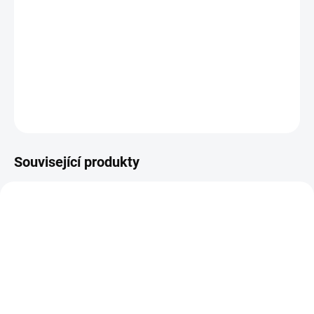
−
+
Přidat do košíku
mytí nákladních vozidel
DETAILNÍ INFORMACE
ZEPTAT SE
HLÍDAT
Související produkty
SKLADEM
SKLADEM
(5 KS)
(>5 KS)