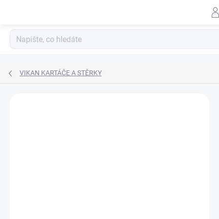
Záhlav
Přejít
na
obsah
VIKAN KARTÁČE A STĚRKY
Neohodnoceno
Podrobnosti hodnocení
ZNAČKA:
LEMMEN