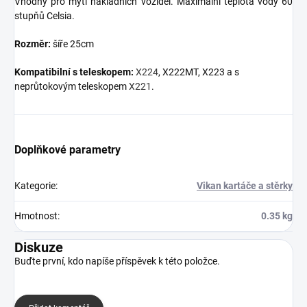
Vhodný pro mytí nákladních vozidel. Maximální teplota vody 60
stupňů Celsia.
Rozměr:
šíře 25cm
Kompatibilní s teleskopem:
X224
, X222MT, X223 a s
neprůtokovým teleskopem
X221
.
Doplňkové parametry
Kategorie
:
Vikan kartáče a stěrky
Hmotnost
:
0.35 kg
Diskuze
Buďte první, kdo napíše příspěvek k této položce.