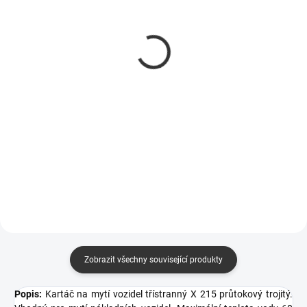
Držák na pad zelený
Stěrka na mytí podlah
Vikan 999295
Oehme plastová šíře 55
cm č.401050
972 Kč
532 Kč
803 Kč bez DPH
440 Kč bez DPH
Do košíku
Do košíku
určený pro účinné čištění a mytí
dlaždic
vyměnitelná guma
Zobrazit všechny související produkty
Popis:
Kartáč na mytí vozidel třístranný X 215 průtokový trojitý.