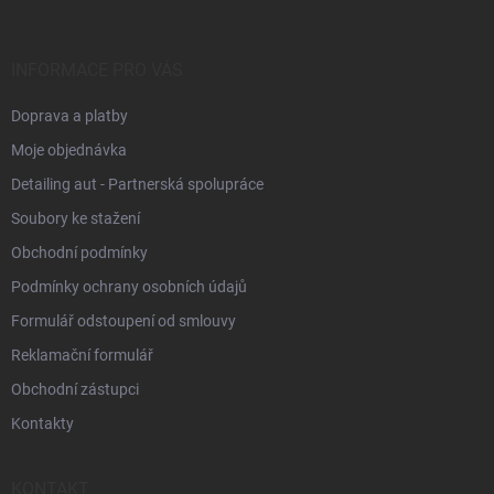
a
t
í
INFORMACE PRO VÁS
Doprava a platby
Moje objednávka
Detailing aut - Partnerská spolupráce
Soubory ke stažení
Obchodní podmínky
Podmínky ochrany osobních údajů
Formulář odstoupení od smlouvy
Reklamační formulář
Obchodní zástupci
Kontakty
KONTAKT