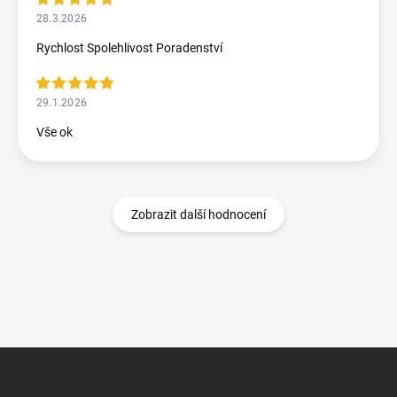
28.3.2026
Rychlost Spolehlivost Poradenství
29.1.2026
Vše ok
Zobrazit další hodnocení
Z
á
p