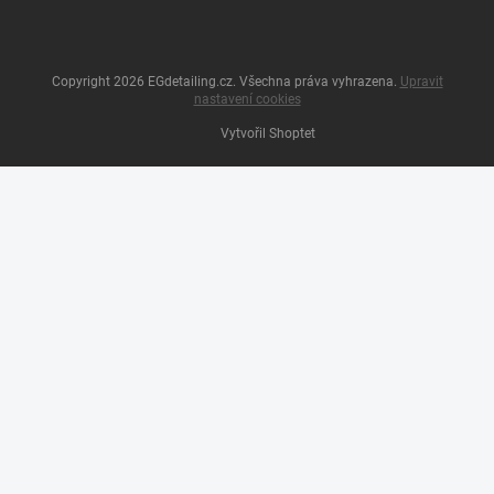
Copyright 2026
EGdetailing.cz
. Všechna práva vyhrazena.
Upravit
nastavení cookies
Vytvořil Shoptet