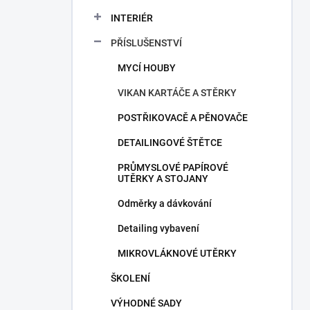
a
n
INTERIÉR
n
PŘÍSLUŠENSTVÍ
í
p
MYCÍ HOUBY
a
n
VIKAN KARTÁČE A STĚRKY
e
POSTŘIKOVACĚ A PĚNOVAČE
l
DETAILINGOVÉ ŠTĚTCE
PRŮMYSLOVÉ PAPÍROVÉ
UTĚRKY A STOJANY
Odměrky a dávkování
Detailing vybavení
MIKROVLÁKNOVÉ UTĚRKY
ŠKOLENÍ
VÝHODNÉ SADY