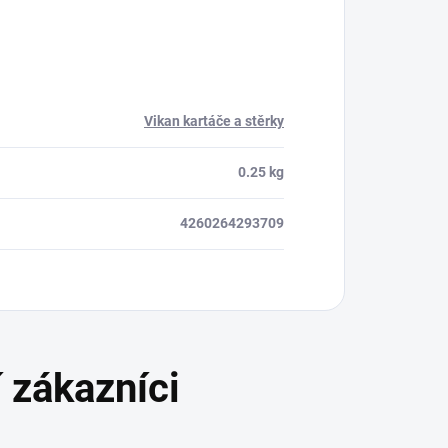
Vikan kartáče a stěrky
0.25 kg
4260264293709