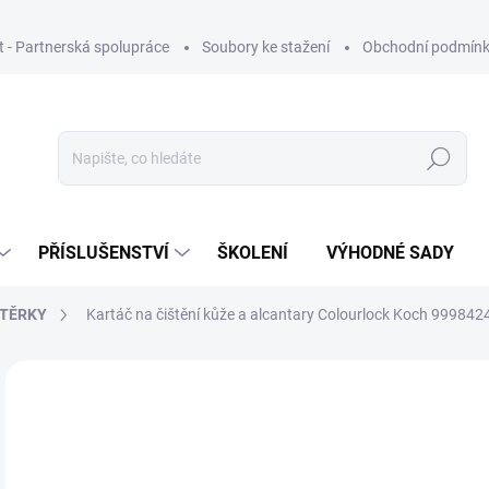
ut - Partnerská spolupráce
Soubory ke stažení
Obchodní podmín
Hledat
PŘÍSLUŠENSTVÍ
ŠKOLENÍ
VÝHODNÉ SADY
STĚRKY
Kartáč na čištění kůže a alcantary Colourlock Koch 999842
Neohodnoceno
Podrobnosti hodnocení
ZNAČKA
1
106