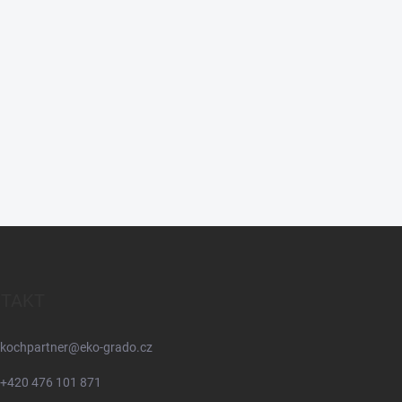
TAKT
kochpartner
@
eko-grado.cz
+420 476 101 871