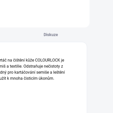
Diskuze
artáč na čištění kůže COLOURLOCK je
miš a textilie. Odstraňuje nečistoty z
hodný pro kartáčování semiše a leštění
oužít k mnoha čisticím úkonům.