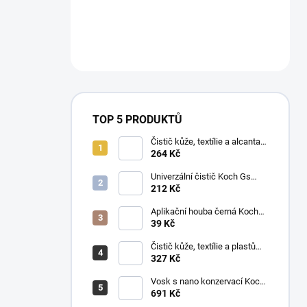
TOP 5 PRODUKTŮ
Čistič kůže, textílie a alcantary
Koch Pol Star 1 l 619-1L-01
264 Kč
Univerzální čistič Koch Gs
Green Star 1 l
212 Kč
Aplikační houba černá Koch
999038
39 Kč
Čistič kůže, textílie a plastů
Koch Mzr Mehrzweckreiniger
327 Kč
1 l
Vosk s nano konzervací Koch
Pw Protector Wax 1 l
691 Kč