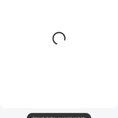
SKLADEM
SKLADEM
(>5 KS)
(>5 KS)
Průtoková tyč Vikan
VIKAN kartáč průtokový
999233 1500 mm
dvojitý Koch 49998150
938 Kč
1 251 Kč
775 Kč bez DPH
1 034 Kč bez DPH
Do košíku
Do košíku
izolovaná rukojeť, pro kartáče a
úhlový mycí kartáč
štěrky