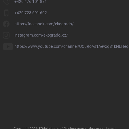
+420 476 101 871
+420 723 691 602
https://facebook.com/ekogrado/
instagram.com/ekogrado_cz/
https://www.youtube.com/channel/UCuRoAs1AevxqS1kNLHeq
Copyright 2026
EGdetailing.cz
. Všechna práva vyhrazena.
Upravit