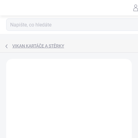
Záhlav
Přejít
na
obsah
VIKAN KARTÁČE A STĚRKY
Neohodnoceno
Podrobnosti hodnocení
ZNAČKA:
LEMMEN