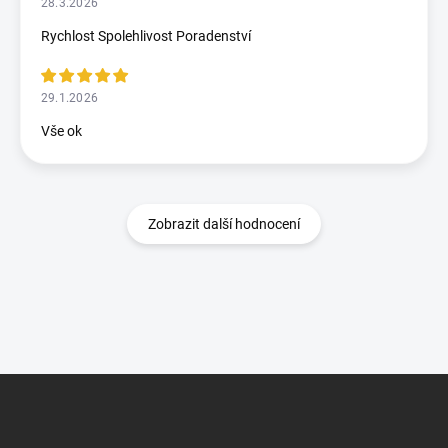
28.3.2026
Rychlost Spolehlivost Poradenství
29.1.2026
Vše ok
Zobrazit další hodnocení
Z
á
p