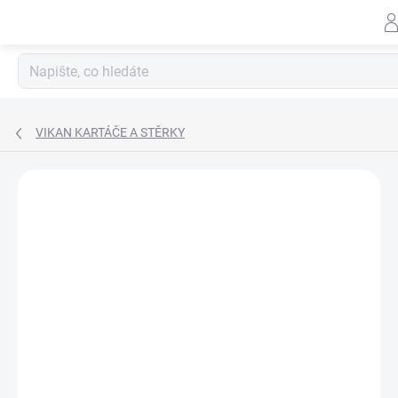
Záhlav
Přejít
na
obsah
VIKAN KARTÁČE A STĚRKY
Neohodnoceno
Podrobnosti hodnocení
ZNAČKA:
LEMMEN