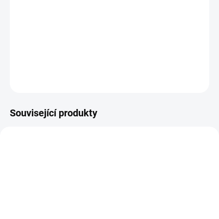
−
+
Přidat do košíku
z ovčí vlny, černý, délka 46 cm
DETAILNÍ INFORMACE
ZEPTAT SE
HLÍDAT
Související produkty
SKLADEM
SKLADEM
(>5 KS)
(>5 KS)