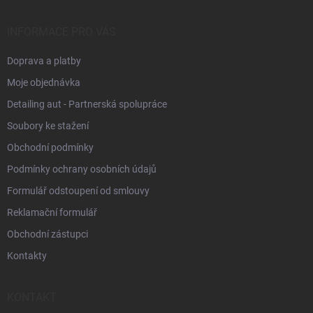
a
t
í
INFORMACE PRO VÁS
Doprava a platby
Moje objednávka
Detailing aut - Partnerská spolupráce
Soubory ke stažení
Obchodní podmínky
Podmínky ochrany osobních údajů
Formulář odstoupení od smlouvy
Reklamační formulář
Obchodní zástupci
Kontakty
KONTAKT