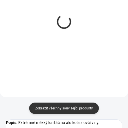
Neprůtoková tyč
Kartáč na čištění
teleskopická Vikan
sedaček Vikan 9998153
999222 1500-2750 mm
246 Kč
1 362 Kč
203 Kč bez DPH
1 126 Kč bez DPH
Do košíku
Do košíku
čištění čalounění a textilií
izolovaná rukojeť, pro kartáče a
stěrky
Zobrazit všechny související produkty
Popis:
Extrémně měkký kartáč na alu kola z ovčí vlny.