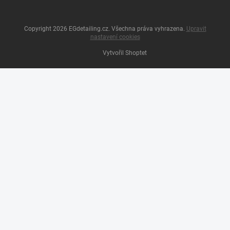
Copyright 2026
EGdetailing.cz
. Všechna práva vyhrazena.
Upravit
nastavení cookies
Vytvořil Shoptet