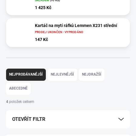
SKLADEM
(>5 KS)
1 425 Kč
Kartáč na mytí ráfků Lemmen X231 střední
PRODEJ UKONČEN - VYPRODÁNO
147 Kč
Ř
a
NEJPRODÁVANĚJŠÍ
NEJLEVNĚJŠÍ
NEJDRAŽŠÍ
z
e
ABECEDNĚ
n
í
4
položek celkem
p
r
OTEVŘÍT FILTR
o
d
u