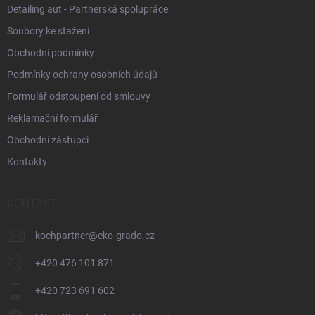
i
Detailing aut - Partnerská spolupráce
s
Soubory ke stažení
u
Obchodní podmínky
Podmínky ochrany osobních údajů
Formulář odstoupení od smlouvy
Reklamační formulář
Obchodní zástupci
Kontakty
KONTAKT
kochpartner
@
eko-grado.cz
+420 476 101 871
+420 723 691 602