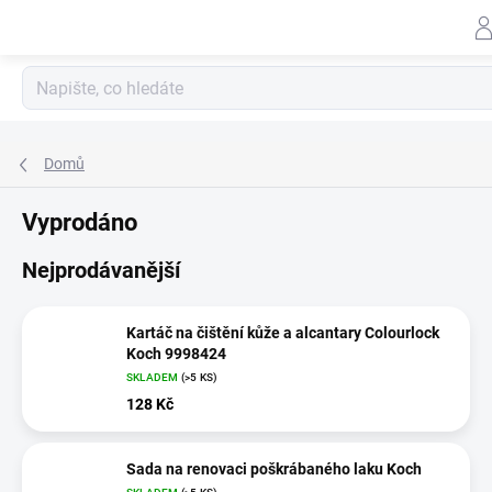
Záhlav
Přejít
na
obsah
Domů
Vyprodáno
Nejprodávanější
Kartáč na čištění kůže a alcantary Colourlock
Koch 9998424
SKLADEM
(>5 KS)
128 Kč
Sada na renovaci poškrábaného laku Koch