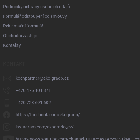
Podmínky ochrany osobních údajů
Formulář odstoupení od smlouvy
Reklamační formulář
Obchodní zástupci
Kontakty
KONTAKT
kochpartner
@
eko-grado.cz
+420 476 101 871
+420 723 691 602
https://facebook.com/ekogrado/
instagram.com/ekogrado_cz/
https://www.youtube.com/channel/UCuRoAs1AevxqS1kNLHeq