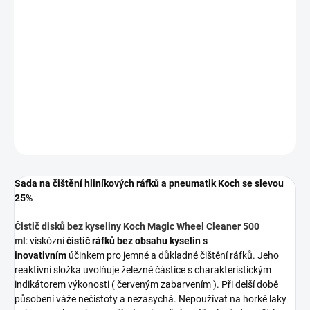
MŮŽEME
DORUČIT DO:
10.8.2026
−
+
Přidat do košíku
DETAILNÍ INFORMACE
ZEPTAT SE
HLÍDAT
Sada na čištění hliníkových ráfků a pneumatik Koch se slevou
25%
Čistič disků bez kyseliny Koch Magic Wheel Cleaner 500
ml
:
viskózní
čistič ráfků bez obsahu kyselin s
inovativním
účinkem pro jemné a důkladné čištění ráfků. Jeho
reaktivní složka uvolňuje železné částice s charakteristickým
indikátorem výkonosti ( červeným zabarvením ). Při delší době
působení váže nečistoty a nezasychá. Nepoužívat na horké laky