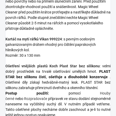
nebo povrchy nebo na přímém slunečním záření. Před použitím
zkontrolujte vhodnost použití a snášenlivost. Magic Wheel
Cleaner před použitím krátce protřepejte a nastříkejte důkladně na
povrch ráfků. Podle stupně znečištění nechte Magic Wheel
Cleaner působit 2-5 minut na ráfcích a pomocí vysokotlakého
přístroje důkladně opláchněte.
Kartáč na mytí ráfků Vikan 999224
:
s pevným ocelovým
galvanizovaným drátem vhodný pro čištění
paprskových
hliníkových kol.
Rozměr: 30 x 130 mm
Ošetření vnějších plastů Koch Plast Star bez silikonu
:
velmi
dobrý prostředek na trvalé ošetřování umělých hmot.
PLAST
STAR bez silikonu čistí, ošetřuje a dlouhodobě konzervuje
.
Ošetřené díly získají hedvábně-matný lesk. PLAST STAR bez
silikonu zabraňuje přimrznutí dveřního a okenního těsnění.
Postup použití:
pomocí
Houby
černé
nebo
Rozprašovače
přípravek ve stavu dodání stejnoměrně
naneseme na vyčištěný suchý díl. V nutném případě vetřeme.
Takto ošetřené plochy necháme dobře zaschnout a je-li to nutné
ještě jednou postup opakujeme.