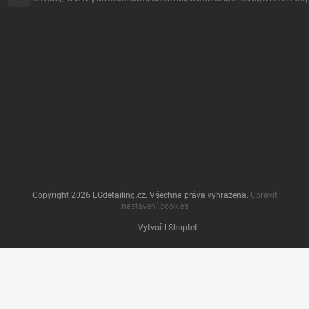
Copyright 2026
EGdetailing.cz
. Všechna práva vyhrazena.
Upravit
nastavení cookies
Vytvořil Shoptet