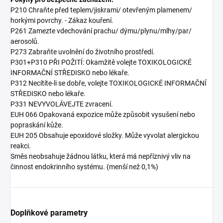
P210 Chraňte před teplem/jiskrami/ otevřeným plamenem/
horkými povrchy. - Zákaz kouření.
P261 Zamezte vdechování prachu/ dýmu/plynu/mlhy/par/
aerosolů.
P273 Zabraňte uvolnění do životního prostředí.
P301+P310 PŘI POŽITÍ: Okamžitě volejte TOXIKOLOGICKÉ
INFORMAČNÍ STŘEDISKO nebo lékaře.
P312 Necítíte-li se dobře, volejte TOXIKOLOGICKÉ INFORMAČNÍ
STŘEDISKO nebo lékaře.
P331 NEVYVOLÁVEJTE zvracení.
EUH 066 Opakovaná expozice může způsobit vysušení nebo
popraskání kůže.
EUH 205 Obsahuje epoxidové složky. Může vyvolat alergickou
reakci.
Směs neobsahuje žádnou látku, která má nepříznivý vliv na
činnost endokrinního systému. (menší než 0,1%)
Doplňkové parametry