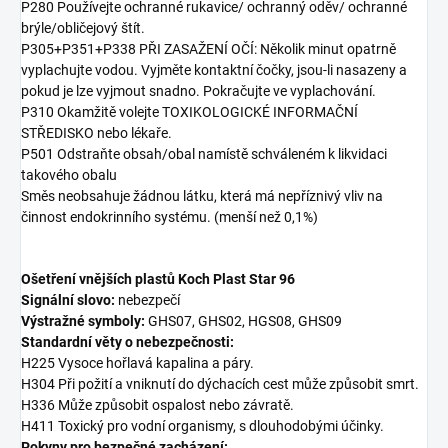
P280 Používejte ochranné rukavice/ ochranný oděv/ ochranné
brýle/obličejový štít.
P305+P351+P338 PŘI ZASAŽENÍ OČÍ: Několik minut opatrně
vyplachujte vodou. Vyjměte kontaktní čočky, jsou-li nasazeny a
pokud je lze vyjmout snadno. Pokračujte ve vyplachování.
P310 Okamžitě volejte TOXIKOLOGICKÉ INFORMAČNÍ
STŘEDISKO nebo lékaře.
P501 Odstraňte obsah/obal namístě schváleném k likvidaci
takového obalu
Směs neobsahuje žádnou látku, která má nepříznivý vliv na
činnost endokrinního systému. (menší než 0,1%)
Ošetření vnějších plastů Koch Plast Star 96
Signální slovo:
nebezpečí
Výstražné symboly:
GHS07, GHS02, HGS08, GHS09
Standardní věty o nebezpečnosti:
H225 Vysoce hořlavá kapalina a páry.
H304 Při požití a vniknutí do dýchacích cest může způsobit smrt.
H336 Může způsobit ospalost nebo závratě.
H411 Toxický pro vodní organismy, s dlouhodobými účinky.
Pokyny pro bezpečné zacházení: