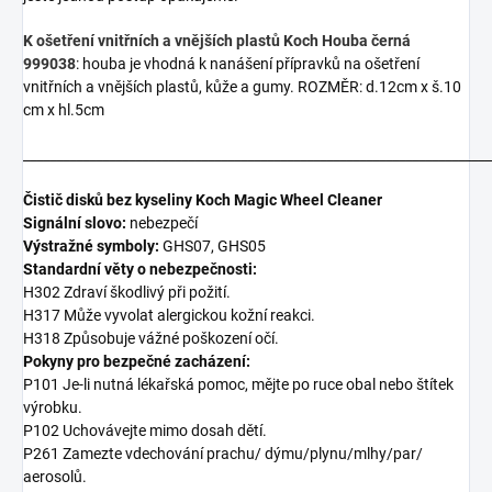
K ošetření vnitřních a vnějších plastů Koch Houba černá
999038
: houba je vhodná k nanášení přípravků na ošetření
vnitřních a vnějších plastů, kůže a gumy. ROZMĚR: d.12cm x š.10
cm x hl.5cm
_______________________________________________________________________
Čistič disků bez kyseliny Koch Magic Wheel Cleaner
Signální slovo:
nebezpečí
Výstražné symboly:
GHS07, GHS05
Standardní věty o nebezpečnosti:
H302 Zdraví škodlivý při požití.
H317 Může vyvolat alergickou kožní reakci.
H318 Způsobuje vážné poškození očí.
Pokyny pro bezpečné zacházení:
P101 Je-li nutná lékařská pomoc, mějte po ruce obal nebo štítek
výrobku.
P102 Uchovávejte mimo dosah dětí.
P261 Zamezte vdechování prachu/ dýmu/plynu/mlhy/par/
aerosolů.