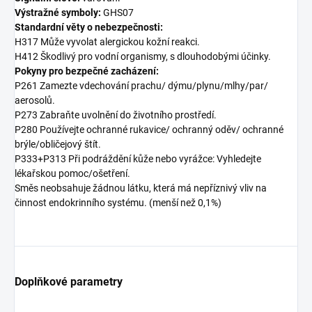
Výstražné symboly:
GHS07
Standardní věty o nebezpečnosti:
H317 Může vyvolat alergickou kožní reakci.
H412 Škodlivý pro vodní organismy, s dlouhodobými účinky.
Pokyny pro bezpečné zacházení:
P261 Zamezte vdechování prachu/ dýmu/plynu/mlhy/par/
aerosolů.
P273 Zabraňte uvolnění do životního prostředí.
P280 Používejte ochranné rukavice/ ochranný oděv/ ochranné
brýle/obličejový štít.
P333+P313 Při podráždění kůže nebo vyrážce: Vyhledejte
lékařskou pomoc/ošetření.
Směs neobsahuje žádnou látku, která má nepříznivý vliv na
činnost endokrinního systému. (menší než 0,1%)
Doplňkové parametry