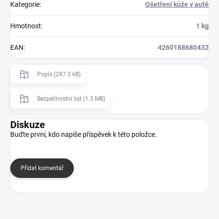
Kategorie
:
Ošetření kůže v autě
Hmotnost
:
1 kg
EAN
:
4260188680432
Popis (287.3 kB)
Bezpečnostní list (1.3 MB)
Diskuze
Buďte první, kdo napíše příspěvek k této položce.
Přidat komentář