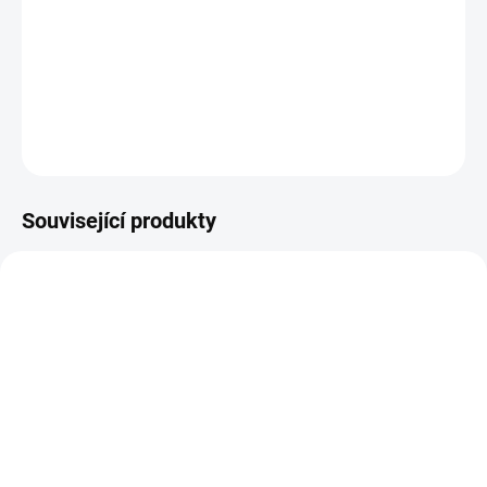
MŮŽEME
DORUČIT DO:
25.11.2026
DETAILNÍ INFORMACE
ZEPTAT SE
HLÍDAT
Související produkty
SKLADEM
(>5 KS)
SKLADEM
(>5 KS)
Mikrovláknová utěrka