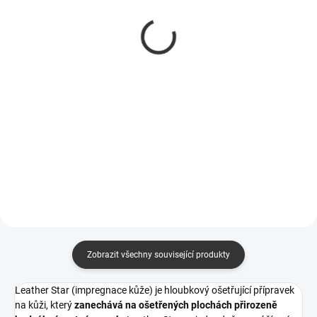
Aplikační houba černá
bezešvá modrá Lemmen
Koch 999038
5060C300
39 Kč
73 Kč
32 Kč bez DPH
60 Kč bez DPH
Do košíku
Do košíku
k ošetření kůže a vnitřních i
mikrovláknová bezešvá utěrka
vnějších plastů
Zobrazit všechny související produkty
Leather Star (impregnace kůže) je hloubkový ošetřující přípravek
na kůži, který
zanechává na ošetřených plochách přirozeně