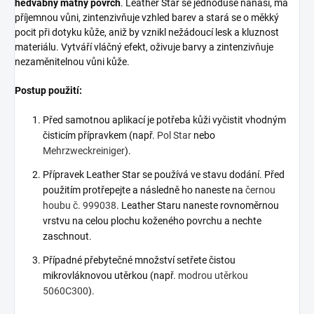
hedvábný matný povrch
. Leather Star se jednoduše nanáší, má
příjemnou vůni, zintenzivňuje vzhled barev a stará se o měkký
pocit při dotyku kůže, aniž by vznikl nežádoucí lesk a kluznost
materiálu. Vytváří vláčný efekt, oživuje barvy a zintenzivňuje
nezaměnitelnou vůni kůže.
Postup použití:
Před samotnou aplikací je potřeba kůži vyčistit vhodným
čisticím přípravkem (např.
Pol Star
nebo
Mehrzweckreiniger
).
Přípravek Leather Star se používá ve stavu dodání. Před
použitím protřepejte a následně ho naneste na
černou
houbu č. 999038
. Leather Staru naneste rovnoměrnou
vrstvu na celou plochu koženého povrchu a nechte
zaschnout.
Případné přebytečné množství setřete čistou
mikrovláknovou utěrkou (např.
modrou utěrkou
5060C300
).