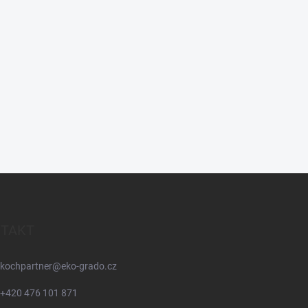
TAKT
kochpartner
@
eko-grado.cz
+420 476 101 871