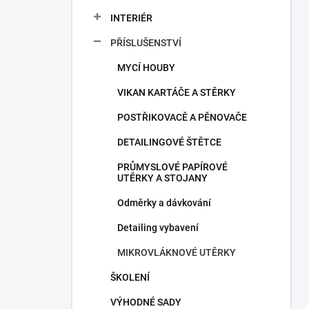
a
n
INTERIÉR
n
PŘÍSLUŠENSTVÍ
í
p
MYCÍ HOUBY
a
n
VIKAN KARTÁČE A STĚRKY
e
POSTŘIKOVACĚ A PĚNOVAČE
l
DETAILINGOVÉ ŠTĚTCE
PRŮMYSLOVÉ PAPÍROVÉ
UTĚRKY A STOJANY
Odměrky a dávkování
Detailing vybavení
MIKROVLÁKNOVÉ UTĚRKY
ŠKOLENÍ
VÝHODNÉ SADY