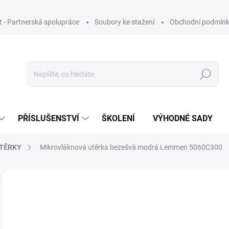
ut - Partnerská spolupráce
Soubory ke stažení
Obchodní podmín
Hledat
PŘÍSLUŠENSTVÍ
ŠKOLENÍ
VÝHODNÉ SADY
TĚRKY
Mikrovláknová utěrka bezešvá modrá Lemmen 5060C300
Neohodnoceno
Podrobnosti hodnocení
ZNAČKA
73
60 