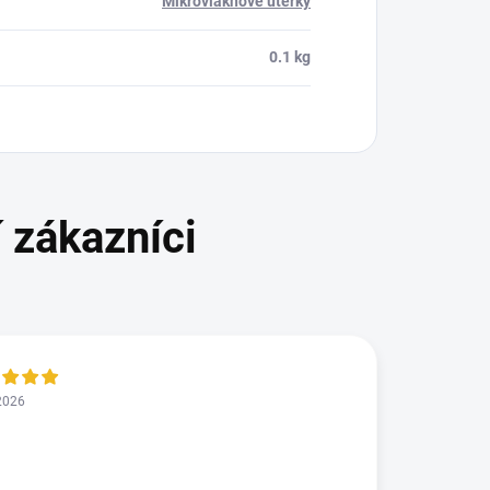
Mikrovláknové utěrky
0.1 kg
2026