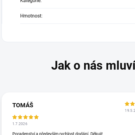
Kategorie
:
Hmotnost
:
TOMÁŠ
19.5.
1.7.2026
Poradenství a především rychlost dodání. Děkuji!