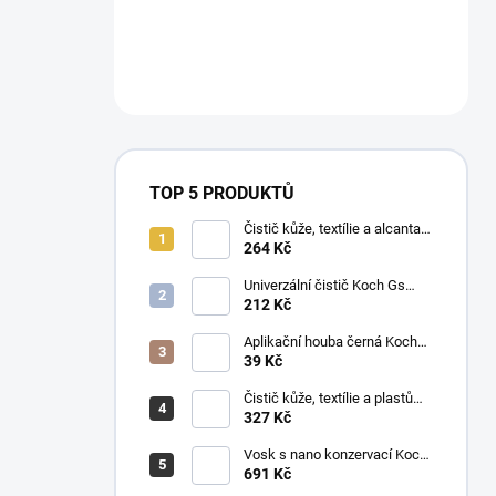
TOP 5 PRODUKTŮ
Čistič kůže, textílie a alcantary
Koch Pol Star 1 l 619-1L-01
264 Kč
Univerzální čistič Koch Gs
Green Star 1 l
212 Kč
Aplikační houba černá Koch
999038
39 Kč
Čistič kůže, textílie a plastů
Koch Mzr Mehrzweckreiniger
327 Kč
1 l
Vosk s nano konzervací Koch
Pw Protector Wax 1 l
691 Kč