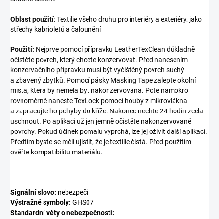
Oblast použití
:
Textilie všeho druhu pro interiéry a exteriéry, jako
střechy kabrioletů a čalounění
Použití:
Nejprve pomocí přípravku LeatherTexClean důkladně
očistěte povrch, který chcete konzervovat. Před nanesením
konzervačního přípravku musí být vyčištěný povrch suchý
a zbavený zbytků. Pomocí pásky Masking Tape zalepte okolní
místa, která by neměla být nakonzervována. Poté namokro
rovnoměrně naneste TexLock pomocí houby z mikrovlákna
a zapracujte ho pohyby do kříže. Nakonec nechte 24 hodin zcela
uschnout. Po aplikaci už jen jemně očistěte nakonzervované
povrchy. Pokud účinek pomalu vyprchá, lze jej oživit další aplikací.
Předtím byste se měli ujistit, že je textilie čistá. Před použitím
ověřte kompatibilitu materiálu.
_______________________________________________________________________
Signální slovo:
nebezpečí
Výstražné symboly:
GHS07
Standardní věty o nebezpečnosti: