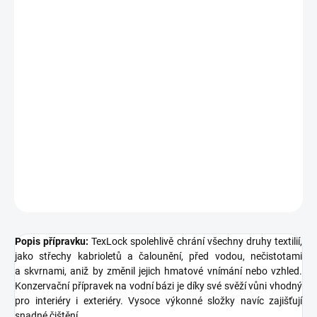
Měrná
SKLADEM
(>5 KS)
cena:
MŮŽEME
DORUČIT DO:
10.8.2026
−
+
Přidat do košíku
ochrana textilií, čalounění
DETAILNÍ INFORMACE
ZEPTAT SE
HLÍDAT
Popis přípravku:
TexLock spolehlivě chrání všechny druhy textilií,
jako střechy kabrioletů a čalounění, před vodou, nečistotami
a skvrnami, aniž by změnil jejich hmatové vnímání nebo vzhled.
Konzervační přípravek na vodní bázi je díky své svěží vůni vhodný
pro interiéry i exteriéry. Vysoce výkonné složky navíc zajišťují
snadné čištění.