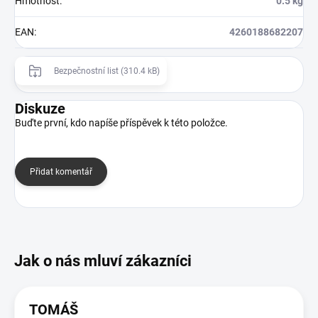
Hmotnost
:
0.5 kg
EAN
:
4260188682207
Bezpečnostní list (310.4 kB)
Diskuze
Buďte první, kdo napíše příspěvek k této položce.
Přidat komentář
TOMÁŠ