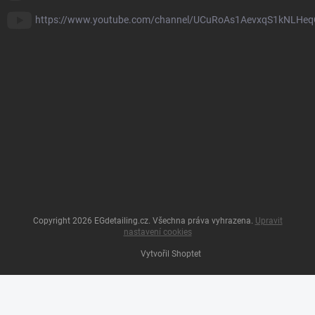
https://www.youtube.com/channel/UCuRoAs1AevxqS1kNLHeq
Copyright 2026
EGdetailing.cz
. Všechna práva vyhrazena.
Upravit
nastavení cookies
Vytvořil Shoptet