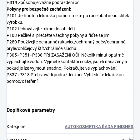
H319 Způsobuje vážné podráždění očí.
Pokyny pro bezpečné zacházení:
P101 Je-li nutná lékařská pomoc, mějte po ruce obal nebo štítek
výrobku.
P102 Uchovávejte mimo dosah dětí.
P103 Pečlivě si přečtěte všechny pokyny a řiďte se jimi.
P280 Používejte ochranné rukavice/ochranný oděv/ochranné
brýle/obličejový štít/chrániče sluchu.
P305+P351+P338 PŘI ZASAŽENÍ OČÍ: Několik minut opatrně
vyplachujte vodou. Vyjměte kontaktní čočky, jsou-li
nasazeny a
pokud je lze vyjmout snadno. Pokračujte ve vyplachování.
P337+P313 Přetrvává-li podráždění očí: Vyhledejte lékařskou
pomoc/ošetření.
Doplňkové parametry
Kategorie
:
AUTOKOSMETIKA ŘADA FINISHER