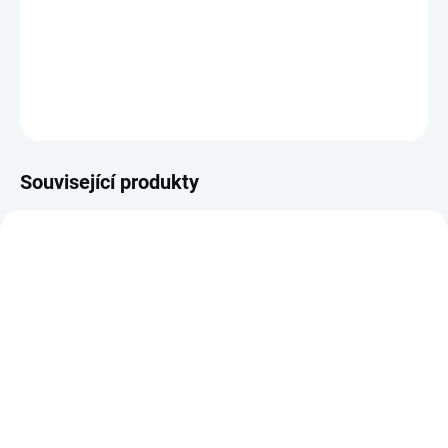
mimořádně hustý leštící kotouč z přírodní jehněčí kůže s krátkým
vlasem
DETAILNÍ INFORMACE
ZEPTAT SE
HLÍDAT
Související produkty
SKLADEM
SKLADEM
(>5 KS)
(>5 KS)
Brusná pasta Koch
Brusná pasta Koch