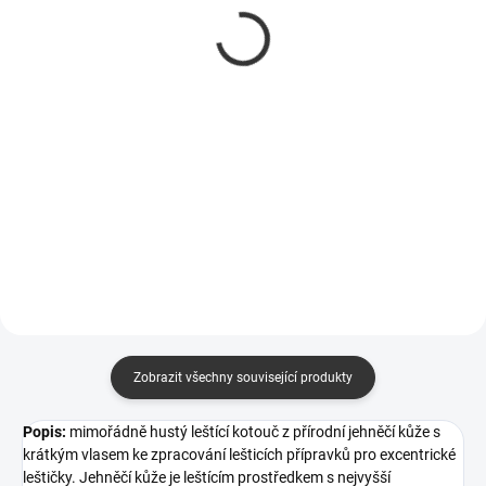
Heavy Cut H9.02 1000 ml
Heavy Cut H9.02 250 ml
1 550 Kč
495 Kč
1 281 Kč bez DPH
409 Kč bez DPH
Do košíku
Do košíku
hrubá abrazivní pasta používá se
k odstraňování hlubokých
škrábanců
Zobrazit všechny související produkty
Popis:
mimořádně hustý leštící kotouč z přírodní jehněčí kůže s
krátkým vlasem ke zpracování lešticích přípravků
pro excentrické
leštičky
.
Jehněčí kůže je leštícím prostředkem s nejvyšší