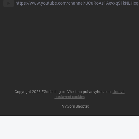
https://www.youtube.com/channel/UCuRoAs1AevxqS1kNLHeq
Copyright 2026
EGdetailing.cz
. Všechna práva vyhrazena.
Upravit
nastavení cookies
Vytvořil Shoptet