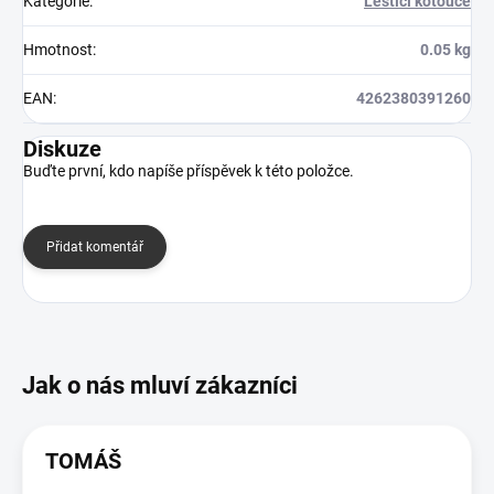
Kategorie
:
Leštící kotouče
Hmotnost
:
0.05 kg
EAN
:
4262380391260
Diskuze
Buďte první, kdo napíše příspěvek k této položce.
Přidat komentář
TOMÁŠ