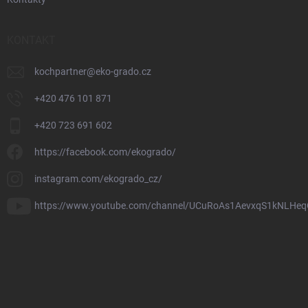
KONTAKT
kochpartner
@
eko-grado.cz
+420 476 101 871
+420 723 691 602
https://facebook.com/ekogrado/
instagram.com/ekogrado_cz/
https://www.youtube.com/channel/UCuRoAs1AevxqS1kNLHeq