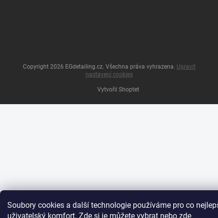
Copyright 2026
EGdetailing.cz
. Všechna práva vyhrazena.
Upravit
nastavení cookies
Vytvořil Shoptet
Soubory cookies a další technologie používáme pro co nejlep
uživatelský komfort. Zde si je můžete vybrat nebo
zde