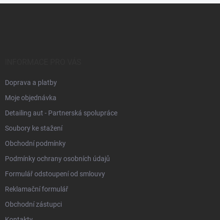
Z
á
p
a
t
í
INFORMACE PRO VÁS
Doprava a platby
Moje objednávka
Detailing aut - Partnerská spolupráce
Soubory ke stažení
Obchodní podmínky
Podmínky ochrany osobních údajů
Formulář odstoupení od smlouvy
Reklamační formulář
Obchodní zástupci
Kontakty