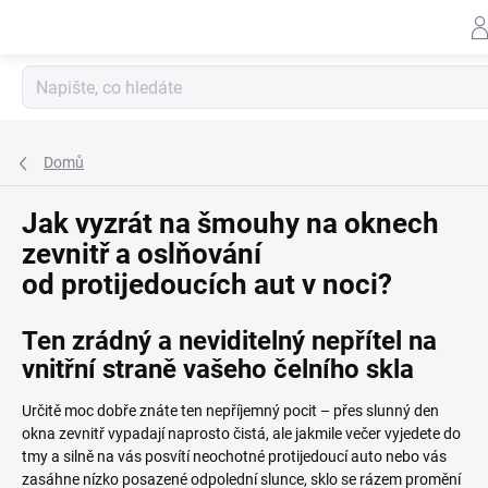
Záhlav
Přejít
na
obsah
Domů
Jak vyzrát na šmouhy na oknech
zevnitř a oslňování
od protijedoucích aut v noci?
Ten zrádný a neviditelný nepřítel na
vnitřní straně vašeho čelního skla
Určitě moc dobře znáte ten nepříjemný pocit – přes slunný den
okna zevnitř vypadají naprosto čistá, ale jakmile večer vyjedete do
tmy a silně na vás posvítí neochotné protijedoucí auto nebo vás
zasáhne nízko posazené odpolední slunce, sklo se rázem promění