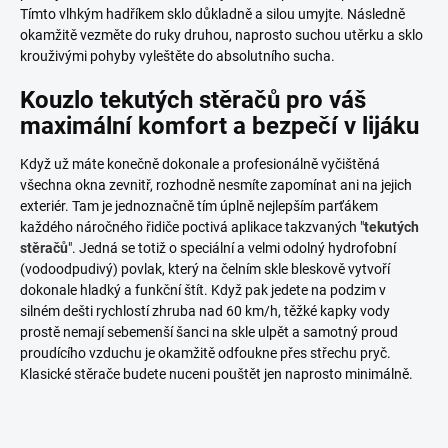
Tímto vlhkým hadříkem sklo důkladně a silou umyjte. Následně
okamžitě vezměte do ruky druhou, naprosto suchou utěrku a sklo
krouživými pohyby vyleštěte do absolutního sucha.
Kouzlo tekutých stěračů pro váš
maximální komfort a bezpečí v lijáku
Když už máte konečně dokonale a profesionálně vyčištěná
všechna okna zevnitř, rozhodně nesmíte zapomínat ani na jejich
exteriér. Tam je jednoznačně tím úplně nejlepším parťákem
každého náročného řidiče poctivá aplikace takzvaných "
tekutých
stěračů
". Jedná se totiž o speciální a velmi odolný hydrofobní
(vodoodpudivý) povlak, který na čelním skle bleskově vytvoří
dokonale hladký a funkční štít. Když pak jedete na podzim v
silném dešti rychlostí zhruba nad 60 km/h, těžké kapky vody
prostě nemají sebemenší šanci na skle ulpět a samotný proud
proudícího vzduchu je okamžitě odfoukne přes střechu pryč.
Klasické stěrače budete nuceni pouštět jen naprosto minimálně.