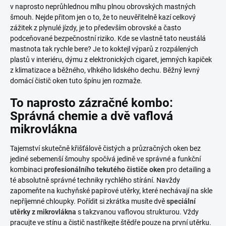
v naprosto neprůhlednou mlhu plnou obrovských mastných
šmouh. Nejde přitom jen o to, že to neuvěřitelně kazí celkový
zážitek z plynulé jízdy, je to především obrovské a často
podceňované bezpečnostní riziko. Kde se vlastně tato neustálá
mastnota tak rychle bere? Je to koktejl výparů z rozpálených
plastů v interiéru, dýmu z elektronických cigaret, jemných kapiček
z klimatizace a běžného, vlhkého lidského dechu. Běžný levný
domácí čistič oken tuto špínu jen rozmaže.
To naprosto zázračné kombo:
Správná chemie a dvě vaflová
mikrovlákna
Tajemství skutečně křišťálově čistých a průzračných oken bez
jediné sebemenší šmouhy spočívá jedině ve správné a funkční
kombinaci
profesionálního tekutého čističe oken
pro detailing a
té absolutně správné techniky rychlého stírání. Navždy
zapomeňte na kuchyňské papírové utěrky, které nechávají na skle
nepříjemné chloupky. Pořídit si zkrátka musíte dvě
speciální
utěrky z mikrovlákna
s takzvanou vaflovou strukturou. Vždy
pracujte ve stínu a čistič nastříkejte štědře pouze na první utěrku.