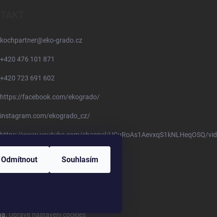
TAKT
kochpartner
@
eko-grado.cz
+420 476 101 871
+420 723 691 602
https://facebook.com/ekogrado/
instagram.com/ekogrado_cz/
https://www.youtube.com/channel/UCuRoAs1AevxqS1kNLHeqOSQ/vid
Odmítnout
Souhlasím
na.
Upravit nastavení cookies