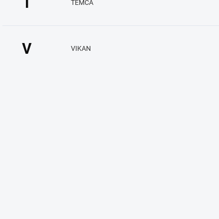
T
TEMCA
V
VIKAN