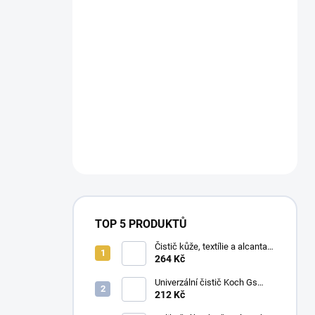
TOP 5 PRODUKTŮ
Čistič kůže, textílie a alcantary
Koch Pol Star 1 l 619-1L-01
264 Kč
Univerzální čistič Koch Gs
Green Star 1 l
212 Kč