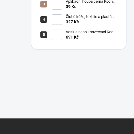
Aplikační houba černá Koch
999038
39 Kč
Čistič kůže, textílie a plastů
Koch Mzr Mehrzweckreiniger
327 Kč
1 l
Vosk s nano konzervací Koch
Pw Protector Wax 1 l
691 Kč
Z
á