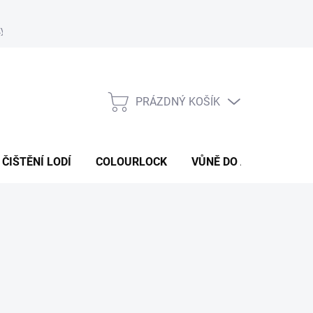
ky
Podmínky ochrany osobních údajů
Formulář odstoupení od s
PRÁZDNÝ KOŠÍK
NÁKUPNÍ
KOŠÍK
ČIŠTĚNÍ LODÍ
COLOURLOCK
VŮNĚ DO AUT
ČIST