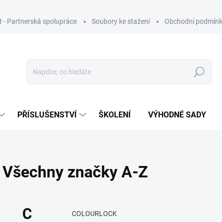
ut - Partnerská spolupráce
Soubory ke stažení
Obchodní podmín
Hledat
PŘÍSLUŠENSTVÍ
ŠKOLENÍ
VÝHODNÉ SADY
Všechny značky A-Z
C
COLOURLOCK