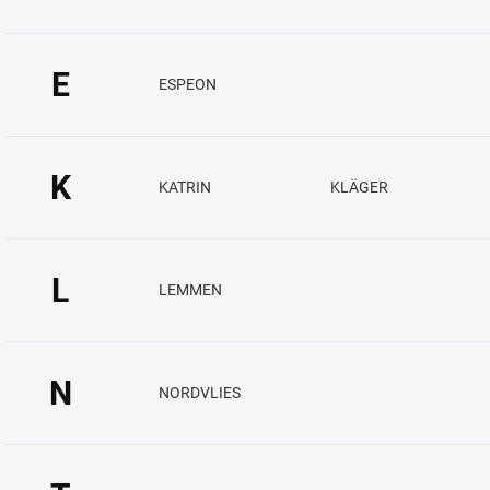
E
ESPEON
K
KATRIN
KLÄGER
L
LEMMEN
N
NORDVLIES