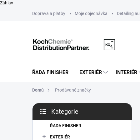
Záhlav
Přejít
Doprava a platby
Moje objednávka
Detailing a
na
obsah
ŘADA FINISHER
EXTERIÉR
INTERIÉR
Domů
Prodávané značky
P
Kategorie
o
Přeskočit
s
kategorie
t
ŘADA FINISHER
r
EXTERIÉR