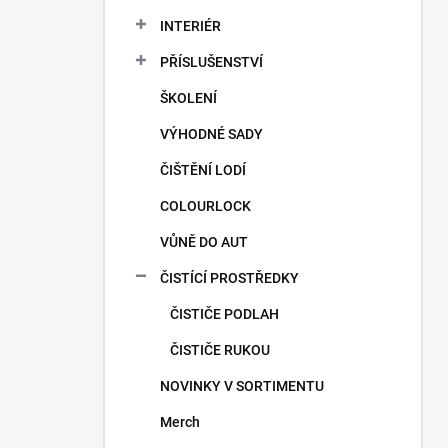
a
n
INTERIÉR
n
PŘÍSLUŠENSTVÍ
í
p
ŠKOLENÍ
a
n
VÝHODNÉ SADY
e
ČIŠTĚNÍ LODÍ
l
COLOURLOCK
VŮNĚ DO AUT
ČISTÍCÍ PROSTŘEDKY
ČISTIČE PODLAH
ČISTIČE RUKOU
NOVINKY V SORTIMENTU
Merch