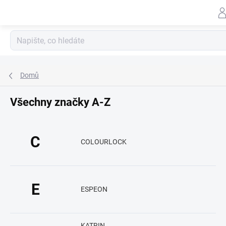
Záhlav
Přejít
na
obsah
Domů
Všechny značky A-Z
C
COLOURLOCK
E
ESPEON
KATRIN