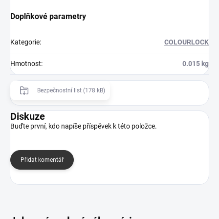
Doplňkové parametry
Kategorie
:
COLOURLOCK
Hmotnost
:
0.015 kg
Bezpečnostní list (178 kB)
Diskuze
Buďte první, kdo napíše příspěvek k této položce.
Přidat komentář