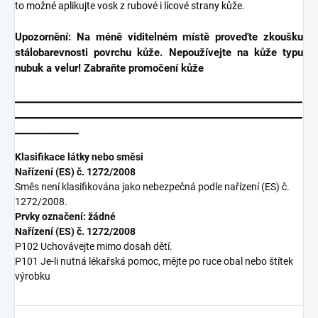
to možné aplikujte vosk z rubové i lícové strany kůže.
Upozornění:
Na méně viditelném místě proveďte zkoušku
stálobarevnosti povrchu kůže. Nepoužívejte na kůže typu
nubuk a velur! Zabraňte promočení kůže
_____________________________________________
_____________________________________________
__________
Klasifikace látky nebo směsi
Nařízení (ES) č. 1272/2008
Směs není klasifikována jako nebezpečná podle nařízení (ES) č.
1272/2008.
Prvky označení: žádné
Nařízení (ES) č. 1272/2008
P102 Uchovávejte mimo dosah dětí.
P101 Je-li nutná lékařská pomoc, mějte po ruce obal nebo štítek
výrobku