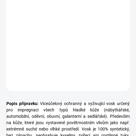
Měrná
SKLADEM
(>5 KS)
cena:
MŮŽEME
DORUČIT DO:
11.8.2026
−
+
Přidat do košíku
ochranný vosk na kůži od Colourlock
DETAILNÍ INFORMACE
ZEPTAT SE
HLÍDAT
Popis přípravku:
Víceúčelový ochranný a vyživující vosk určený
pro impregnaci všech typů hladké kůže (nábytkářské,
automobilní, oděvní, obuvní, galanterní a sedlářské). Především
na kůže, které jsou vystavené povětrnostním vlivům jako např.
extrémně suché nebo vlhké prostředí. Vosk je 100% syntetický,
bez zápachu, neobsahuje kyseliny, zvířecí ani rostlinné tuky.