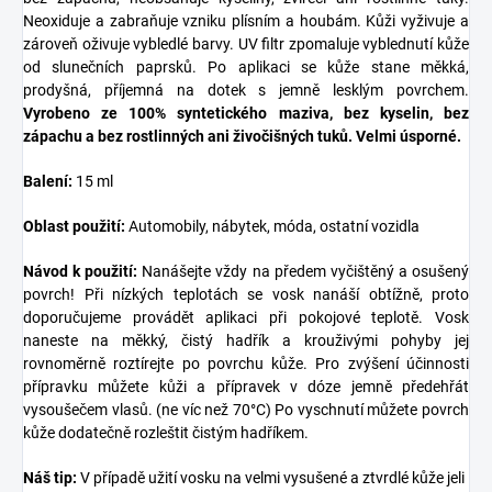
Neoxiduje a zabraňuje vzniku plísním a houbám. Kůži vyživuje a
zároveň oživuje vybledlé barvy. UV filtr zpomaluje vyblednutí kůže
od slunečních paprsků. Po aplikaci se kůže stane měkká,
prodyšná, příjemná na dotek s jemně lesklým povrchem.
Vyrobeno ze 100% syntetického maziva, bez kyselin, bez
zápachu a bez rostlinných ani živočišných tuků. Velmi úsporné.
Balení:
15 ml
Oblast použití:
Automobily, nábytek, móda, ostatní vozidla
Návod k použití:
Nanášejte vždy na předem vyčištěný a osušený
povrch! Při nízkých teplotách se vosk nanáší obtížně, proto
doporučujeme provádět aplikaci při pokojové teplotě. Vosk
naneste na měkký, čistý hadřík a krouživými pohyby jej
rovnoměrně roztírejte po povrchu kůže. Pro zvýšení účinnosti
přípravku můžete kůži a přípravek v dóze jemně předehřát
vysoušečem vlasů. (ne víc než 70°C) Po vyschnutí můžete povrch
kůže dodatečně rozleštit čistým hadříkem.
Náš tip:
V případě užití vosku na velmi vysušené a ztvrdlé kůže jeli