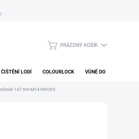
ky
Podmínky ochrany osobních údajů
Formulář odstoupení od s
PRÁZDNÝ KOŠÍK
NÁKUPNÍ
KOŠÍK
ČIŠTĚNÍ LODÍ
COLOURLOCK
VŮNĚ DO AUT
ČIST
och průměr 147 mm M14 999263
:
KOCH CHEMIE
43 Kč
 Kč bez DPH