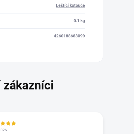
Leštící kotouče
0.1 kg
4260188683099
2026