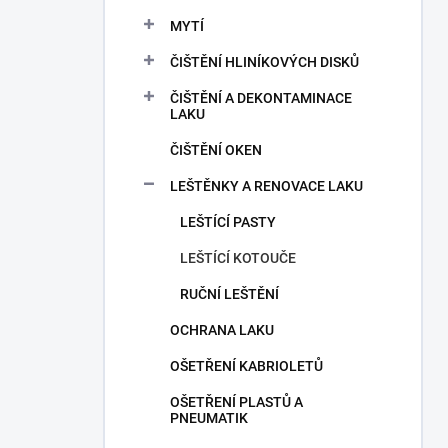
a
n
MYTÍ
n
ČIŠTĚNÍ HLINÍKOVÝCH DISKŮ
í
p
ČIŠTĚNÍ A DEKONTAMINACE
a
LAKU
n
ČIŠTĚNÍ OKEN
e
l
LEŠTĚNKY A RENOVACE LAKU
LEŠTÍCÍ PASTY
LEŠTÍCÍ KOTOUČE
RUČNÍ LEŠTĚNÍ
OCHRANA LAKU
OŠETŘENÍ KABRIOLETŮ
OŠETŘENÍ PLASTŮ A
PNEUMATIK