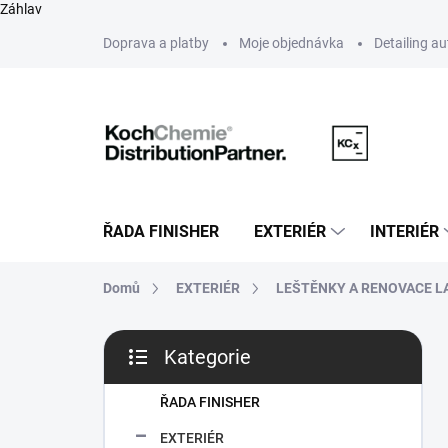
Záhlav
Přejít
Doprava a platby
Moje objednávka
Detailing a
na
obsah
ŘADA FINISHER
EXTERIÉR
INTERIÉR
Domů
EXTERIÉR
LEŠTĚNKY A RENOVACE L
P
Kategorie
o
Přeskočit
s
kategorie
t
ŘADA FINISHER
r
EXTERIÉR