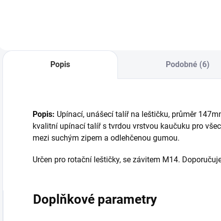
zvětralých laků a k
leštění středně silně
p
odstranění
zvětralých laků a k
středních
odstranění
škrábanců
středních
škrábanců
Popis
Podobné (6)
Popis:
Upínací, unášecí talíř na leštičku, průměr 147
kvalitní upínací talíř s tvrdou vrstvou kaučuku pro vše
mezi suchým zipem a odlehčenou gumou.
Určen pro rotační leštičky, se závitem M14. Doporuč
Doplňkové parametry