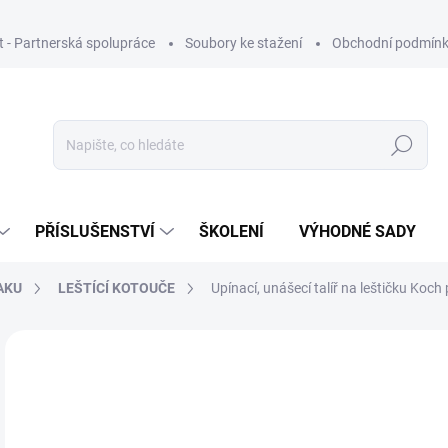
ut - Partnerská spolupráce
Soubory ke stažení
Obchodní podmín
Hledat
PŘÍSLUŠENSTVÍ
ŠKOLENÍ
VÝHODNÉ SADY
AKU
LEŠTÍCÍ KOTOUČE
Upínací, unášecí talíř na leštičku K
Neohodnoceno
Podrobnosti hodnocení
ZNAČKA
7
614