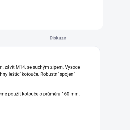
o leštění
Diskuze
mm, závit M14, se suchým zipem. Vysoce
chny leštící kotouče. Robustní spojení
ujeme použít kotouče o průměru 160 mm.