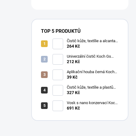
TOP 5 PRODUKTŮ
Čistič kůže, textílie a alcantary
Koch Pol Star 1 l 619-1L-01
264 Kč
Univerzální čistič Koch Gs
Green Star 1 l
212 Kč
Aplikační houba černá Koch
999038
39 Kč
Čistič kůže, textílie a plastů
Koch Mzr Mehrzweckreiniger
327 Kč
1 l
Vosk s nano konzervací Koch
Pw Protector Wax 1 l
691 Kč