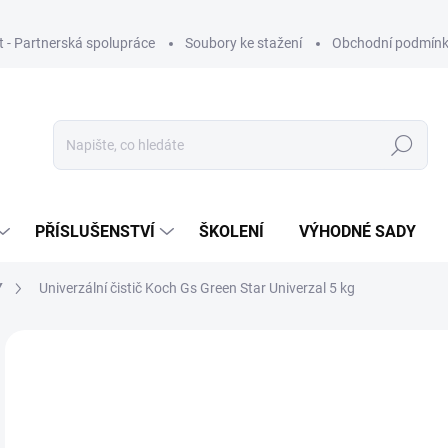
ut - Partnerská spolupráce
Soubory ke stažení
Obchodní podmín
Hledat
PŘÍSLUŠENSTVÍ
ŠKOLENÍ
VÝHODNÉ SADY
Y
Univerzální čistič Koch Gs Green Star Univerzal 5 kg
Neohodnoceno
Podrobnosti hodnocení
ZNAČKA
KONCENTRÁT
9