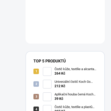
TOP 5 PRODUKTŮ
Čistič kůže, textílie a alcantary
Koch Pol Star 1 l 619-1L-01
264 Kč
Univerzální čistič Koch Gs
Green Star 1 l
212 Kč
Aplikační houba černá Koch
999038
39 Kč
Čistič kůže, textílie a plastů