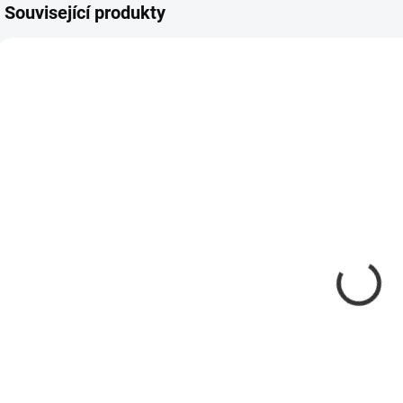
Související produkty
SKLADEM
NENÍ SKLADEM -
(>5 KS)
ZBOŽÍ OBJEDNÁNO
Výpustný kohout
Lahvička s
Š
na kanystr Koch
odměrkou 1 l a
a
5l 999032
rozprašovač
K
Koch - komplet
197 Kč
194 Kč
163 Kč bez DPH
160 Kč bez DPH
2
Do košíku
Detail
bezpečné a čisté