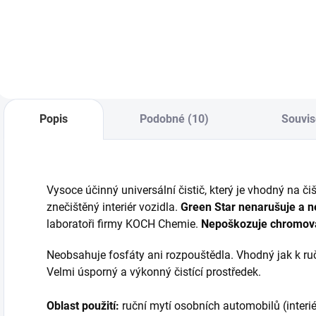
přelévání kapaliny
Popis
Podobné (10)
Souvis
Vysoce účinný universální čistič, který je vhodný na čišt
znečištěný interiér vozidla.
Green Star nenarušuje a 
laboratoři firmy KOCH Chemie.
Nepoškozuje chromovan
Neobsahuje fosfáty ani rozpouštědla. Vhodný jak k ru
Velmi úsporný a výkonný čistící prostředek.
Oblast použití:
ruční mytí osobních automobilů (interiér