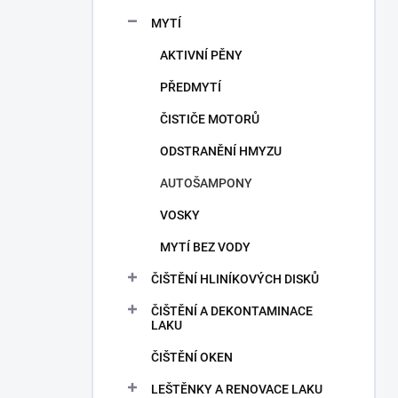
a
n
MYTÍ
n
AKTIVNÍ PĚNY
í
p
PŘEDMYTÍ
a
n
ČISTIČE MOTORŮ
e
ODSTRANĚNÍ HMYZU
l
AUTOŠAMPONY
VOSKY
MYTÍ BEZ VODY
ČIŠTĚNÍ HLINÍKOVÝCH DISKŮ
ČIŠTĚNÍ A DEKONTAMINACE
LAKU
ČIŠTĚNÍ OKEN
LEŠTĚNKY A RENOVACE LAKU