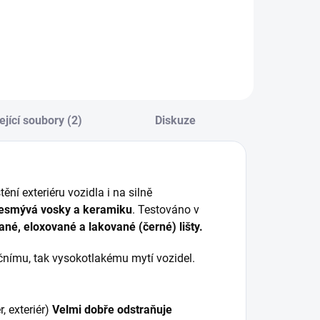
na vnější povrch
vozidla
ející soubory (2)
Diskuze
ění exteriéru vozidla i na silně
nesmývá vosky a keramiku
. Testováno v
é, eloxované a lakované (černé) lišty.
čnímu, tak vysokotlakému mytí vozidel.
, exteriér)
Velmi dobře odstraňuje