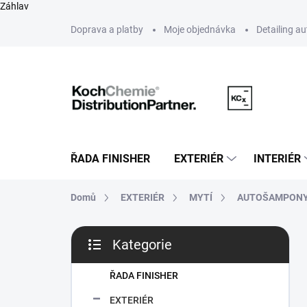
Záhlav
Přejít
Doprava a platby
Moje objednávka
Detailing a
na
obsah
ŘADA FINISHER
EXTERIÉR
INTERIÉR
Domů
EXTERIÉR
MYTÍ
AUTOŠAMPON
P
Kategorie
o
Přeskočit
s
kategorie
t
ŘADA FINISHER
r
EXTERIÉR