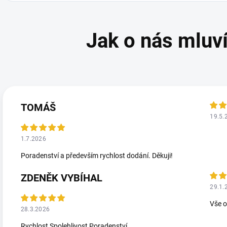
TOMÁŠ
19.5.
1.7.2026
Poradenství a především rychlost dodání. Děkuji!
ZDENĚK VYBÍHAL
29.1.
Vše 
28.3.2026
Rychlost Spolehlivost Poradenství