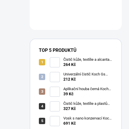
TOP 5 PRODUKTŮ
Čistič kůže, textílie a alcantary
Koch Pol Star 1 l 619-1L-01
264 Kč
Univerzální čistič Koch Gs
Green Star 1 l
212 Kč
Aplikační houba černá Koch
999038
39 Kč
Čistič kůže, textílie a plastů
Koch Mzr Mehrzweckreiniger
327 Kč
1 l
Vosk s nano konzervací Koch
Pw Protector Wax 1 l
691 Kč