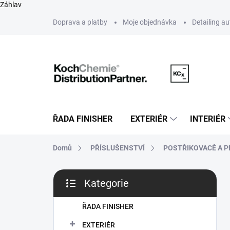
Záhlav
Přejít
Doprava a platby
Moje objednávka
Detailing a
na
obsah
ŘADA FINISHER
EXTERIÉR
INTERIÉR
Domů
PŘÍSLUŠENSTVÍ
POSTŘIKOVACĚ A 
P
Kategorie
o
Přeskočit
s
kategorie
t
ŘADA FINISHER
r
EXTERIÉR