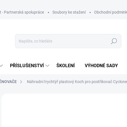
ut - Partnerská spolupráce
Soubory ke stažení
Obchodní podmín
Hledat
PŘÍSLUŠENSTVÍ
ŠKOLENÍ
VÝHODNÉ SADY
PĚNOVAČE
Náhradní trychtýř plastový Koch pro postřikovač Cyclo
Neohodnoceno
Podrobnosti hodnocení
ZNAČKA
3
330