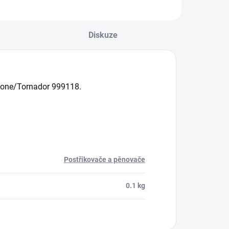
Diskuze
clone/Tornador 999118.
Postřikovače a pěnovače
0.1 kg