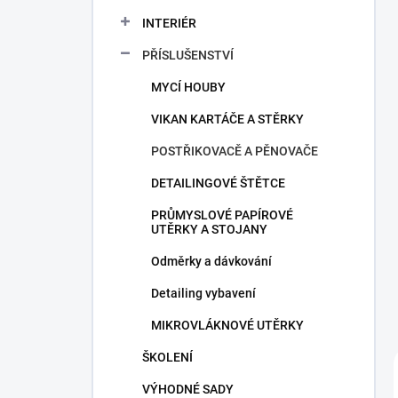
a
n
INTERIÉR
n
PŘÍSLUŠENSTVÍ
í
p
MYCÍ HOUBY
a
n
VIKAN KARTÁČE A STĚRKY
e
POSTŘIKOVACĚ A PĚNOVAČE
l
DETAILINGOVÉ ŠTĚTCE
PRŮMYSLOVÉ PAPÍROVÉ
UTĚRKY A STOJANY
Odměrky a dávkování
Detailing vybavení
MIKROVLÁKNOVÉ UTĚRKY
ŠKOLENÍ
VÝHODNÉ SADY