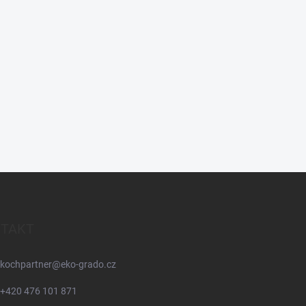
TAKT
kochpartner
@
eko-grado.cz
+420 476 101 871