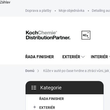
Záhlav
Přejít
Doprava a platby
Moje objednávka
Detailing a
na
obsah
ŘADA FINISHER
EXTERIÉR
INTERIÉR
Domů
Kůže v autě po čase tvrdne a ztrácí vůni, jak
P
Kategorie
o
Přeskočit
s
kategorie
t
ŘADA FINISHER
r
EXTERIÉR