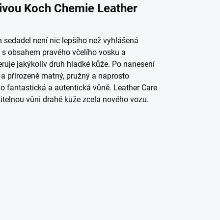
ýživou Koch Chemie Leather
 sedadel není nic lepšího než vyhlášená
o s obsahem pravého včelího vosku a
eruje jakýkoliv druh hladké kůže. Po nanesení
a přirozeně matný, pružný a naprosto
eho fantastická a autentická vůně. Leather Care
ěnitelnou vůni drahé kůže zcela nového vozu.