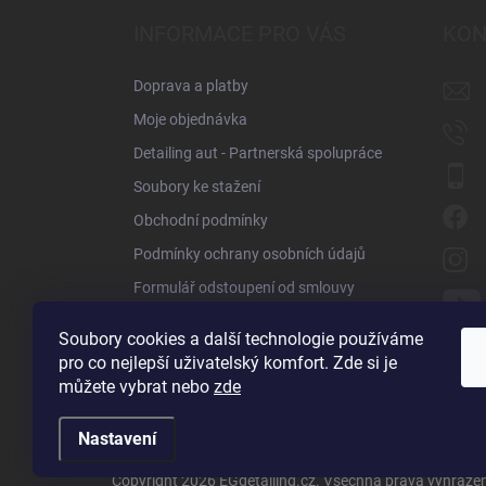
p
a
INFORMACE PRO VÁS
KON
t
í
Doprava a platby
Moje objednávka
Detailing aut - Partnerská spolupráce
Soubory ke stažení
Obchodní podmínky
Podmínky ochrany osobních údajů
Formulář odstoupení od smlouvy
Reklamační formulář
Soubory cookies a další technologie používáme
Obchodní zástupci
pro co nejlepší uživatelský komfort. Zde si je
můžete vybrat nebo
zde
Kontakty
Nastavení
Copyright 2026
EGdetailing.cz
. Všechna práva vyhraze