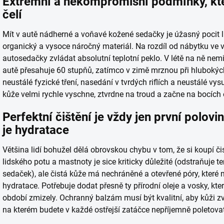
Extrémní a nekompromisní podmínky, kte
čelí
Mít v autě nádherné a voňavé kožené sedačky je úžasný pocit lu
organický a vysoce náročný materiál. Na rozdíl od nábytku v
autosedačky zvládat absolutní teplotní peklo. V létě na ně ne
autě přesahuje 60 stupňů, zatímco v zimě mrznou při hlubokýc
neustálé fyzické tření, nasedání v tvrdých riflích a neustálé v
kůže velmi rychle vyschne, ztvrdne na troud a začne na bocích 
Perfektní čištění je vždy jen první polo
je hydratace
Většina lidí bohužel dělá obrovskou chybu v tom, že si koupí čis
lidského potu a mastnoty je sice kriticky důležité (odstraňuje 
sedaček), ale čistá kůže má nechráněné a otevřené póry, které
hydratace. Potřebuje dodat přesně ty přírodní oleje a vosky, kt
období zmizely. Ochranný balzám musí být kvalitní, aby kůži zv
na kterém budete v každé ostřejší zatáčce nepříjemně poletovat