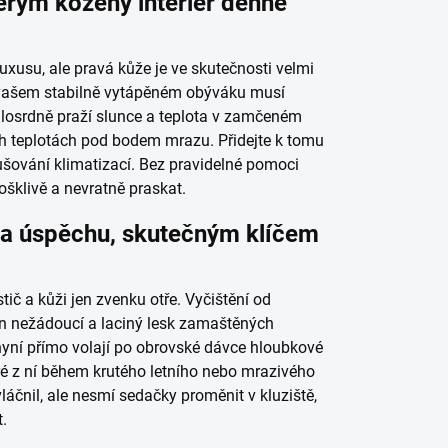
rým kožený interiér denně
xusu, ale pravá kůže je ve skutečnosti velmi
e vašem stabilně vytápěném obýváku musí
milosrdně praží slunce a teplota v zamčeném
h teplotách pod bodem mrazu. Přidejte k tomu
ysušování klimatizací. Bez pravidelné pomoci
ošklivě a nevratně praskat.
vina úspěchu, skutečným klíčem
tič a kůži jen zvenku otře. Vyčištění od
ten nežádoucí a laciný lesk zamaštěných
 nyní přímo volají po obrovské dávce hloubkové
eré z ní během krutého letního nebo mrazivého
láčnil, ale nesmí sedačky proměnit v kluziště,
.