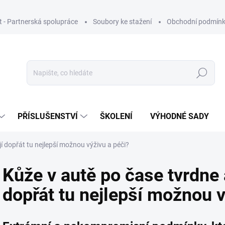
ut - Partnerská spolupráce
Soubory ke stažení
Obchodní podmín
Hledat
PŘÍSLUŠENSTVÍ
ŠKOLENÍ
VÝHODNÉ SADY
 jí dopřát tu nejlepší možnou výživu a péči?
Kůže v autě po čase tvrdne a 
dopřát tu nejlepší možnou v