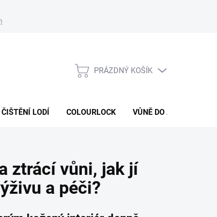
ky
Podmínky ochrany osobních údajů
Formulář odstoupení od s
PRÁZDNÝ KOŠÍK
NÁKUPNÍ
KOŠÍK
ČIŠTĚNÍ LODÍ
COLOURLOCK
VŮNĚ DO AUT
ČIST
ztrácí vůni, jak jí
ýživu a péči?