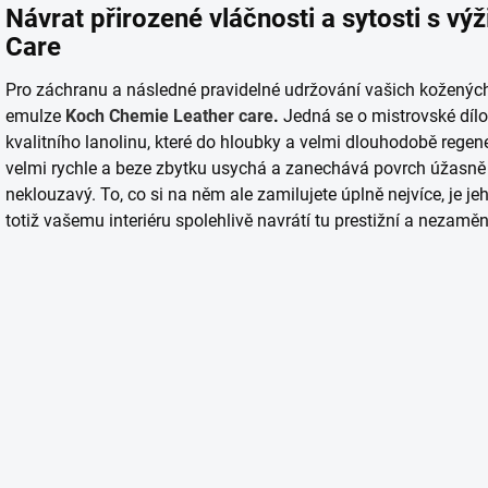
Návrat přirozené vláčnosti a sytosti s v
Care
Pro záchranu a následné pravidelné udržování vašich kožených
emulze
Koch Chemie Leather care
.
Jedná se o mistrovské díl
kvalitního lanolinu, které do hloubky a velmi dlouhodobě regen
velmi rychle a beze zbytku usychá a zanechává povrch úžasně 
neklouzavý. To, co si na něm ale zamilujete úplně nejvíce, je j
totiž vašemu interiéru spolehlivě navrátí tu prestižní a nezam