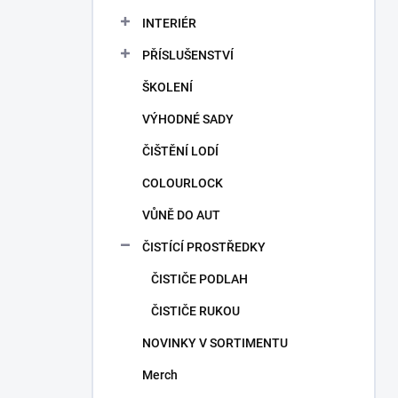
a
n
INTERIÉR
n
PŘÍSLUŠENSTVÍ
í
p
ŠKOLENÍ
a
n
VÝHODNÉ SADY
e
ČIŠTĚNÍ LODÍ
l
COLOURLOCK
VŮNĚ DO AUT
ČISTÍCÍ PROSTŘEDKY
ČISTIČE PODLAH
ČISTIČE RUKOU
NOVINKY V SORTIMENTU
Merch