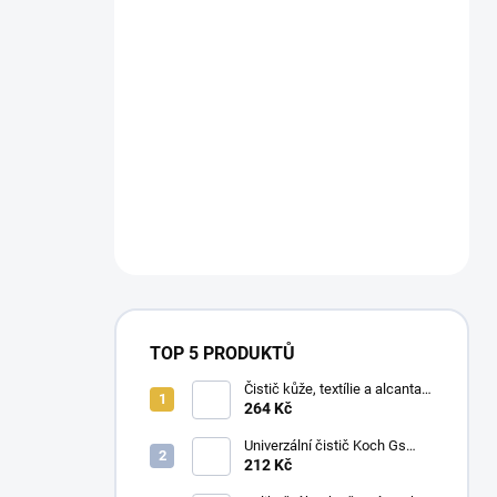
TOP 5 PRODUKTŮ
Čistič kůže, textílie a alcantary
Koch Pol Star 1 l 619-1L-01
264 Kč
Univerzální čistič Koch Gs
Green Star 1 l
212 Kč