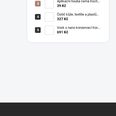
Aplikační houba černá Koch
999038
39 Kč
Čistič kůže, textílie a plastů
Koch Mzr Mehrzweckreiniger
327 Kč
1 l
Vosk s nano konzervací Koch
Pw Protector Wax 1 l
691 Kč
Z
á