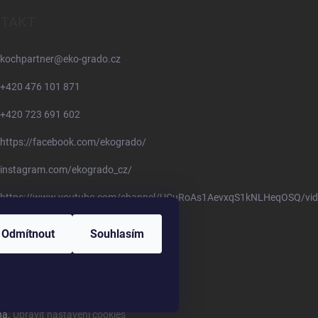
TAKT
kochpartner
@
eko-grado.cz
+420 476 101 871
+420 723 691 602
https://facebook.com/ekogrado/
instagram.com/ekogrado_cz/
https://www.youtube.com/channel/UCuRoAs1AevxqS1kNLHeqOSQ/vid
Odmítnout
Souhlasím
na.
Upravit nastavení cookies