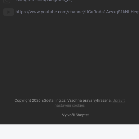
https://www.youtube.com/channel/UCuRoAs1AevxqS1kNLHeq
Copyright 2026
EGdetailing.cz
. Všechna práva vyhrazena.
Upravit
nastavení cookies
Vytvořil Shoptet