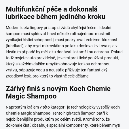
Multifunkční péče a dokonalá
lubrikace během jediného kroku
Moderní detailingový přístup si žádá chytřejší řešení. Ideální
šampon musí splňovat hned několik rolí najednou: musí mít
vynikající čisticí schopnosti, musí poskytovat extrémní kluznost
(lubrikaci), aby mycí mikrovlákno po laku doslova levitovalo, a v
ideálním případě by měl laku dodávat i okamžitou ochranu. Pokud
totiž myjete auto pravidelně, je velmi praktické používat produkt,
který s každým dalším umytím obnovuje tenkou ochrannou
vrstvu, odpuzuje vodu a neustále přiživuje ten fantastický
zrcadlový lesk, pro který to vlastně celé děláme.
Zářivý finiš s novým Koch Chemie
Magic Shampoo
Naprostým králem v této kategorii je technologicky vyspělý
Koch
Chemie Magic Shampoo
. Tento high-tech šampon patří k
nejoblíbenějším produktům po celém světě. Kromě toho, že
dokonale čistí, obsahuje speciální komponenty, které během mytí