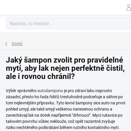
Záhlav
Přejít
na
obsah
Domů
Jaký šampon zvolit pro pravidelné
mytí, aby lak nejen perfektně čistil,
ale i rovnou chránil?
Výběr správného
autošamponu
je pro zdraví laku naprosto
zásadní, přesto ho řada řidičů trestuhodně podceňuje a sáhne po
tom nejlevnějším přípravku. Tyto levné šampony sice auto na první
pohled umyjí, ale také smyjí veškerou nanesenou ochranu a
zanechávají lak na dotek nepříjemně "drhnoucí". Mycí rukavice po
takovém povrchu vůbec neklouže, což opět razantně zvyšuje
riziko nechtěného poškrábání během ručního kontaktního mytí.