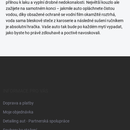
přilnou k laku a vyplní drobné nedokonalosti. Největší kouzlo ale
zažijete na samotném konci – jakmile auto opláchnete čistou
vodou, díky obsažené ochraně se vodní film okamžitě roztrhá,
voda sama bleskově steče z karoserie a následné sušení ručníkem
je absolutní hračka. Vaše auto tak bude po každém mytí vypadat,
jako byste ho právě zdlouhavě a poctivě navoskovali.
Z
á
p
a
t
í
INFORMACE PRO VÁS
Doprava a platby
Moje objednávka
Detailing aut - Partnerská spolupráce