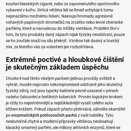
kouření klasických cigaret, nebo ze zapomenutého sportovního
vybavení v kufru. Drtivá většina lidí se ihned uchyluje k tomu
nejsnazšímu možnému řešení. Nakoupí hromadu agresivně
voňavých papírových stromečků na zrcátko nebo levné chemické
parfémy, které si nacvaknou do mřížky ventilace. Problém tkví v
tom, že tyto produkty daný zápach nijak fyzicky neodstraní, pouze
se ho zoufale snaží na sílu překrýt. Vznikne tak dusivý a toxický
mix, ze kterého vás za volantem jen rozbolí hlava.
Extrémně poctivé a hloubkové čištění
je skutečným základem úspěchu
Chcete-li nad tímto vlezlým pachem jednou provždy zvítězit a
vyhrát, musíte naprosto nekompromisně odstranit jeho skutečný
fyzický zdroj, což jsou typicky bakterie pevně usazené v pórech
vašeho čalounění a textilních kobercích. Prvním logickým krokem
je vždy to nejextrémnější a nejdůkladnější vysátí celého auta
křížem krážem. Pokud zápach přesto přetrvává, sáhněte okamžitě
po
enzymatických pohlcovačích pachů
z naší nabídky. Tyto
neskutečně chytré a moderní přípravky většinou neobsahují
klasický omamný parfém, ale miliony aktivních enzymů, které se