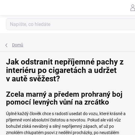
Záhlav
Přejít
na
obsah
Domů
Jak odstranit nepříjemné pachy z
interiéru po cigaretách a udržet
v autě svěžest?
Zcela marný a předem prohraný boj
pomocí levných vůní na zrcátko
Úplně každý člověk chce s radostí usedat do vozu, které krásně a
příjemně voní absolutní čistotou a novotou. Pokud ale váš vůz
bohužel získá nevábný a silný nepříjemný zápach, ať už po
zmoklém chlupatém psovi z nedělní procházky, po neustálém