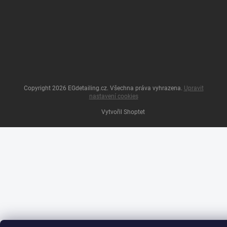
Copyright 2026
EGdetailing.cz
. Všechna práva vyhrazena.
Upravit
nastavení cookies
Vytvořil Shoptet