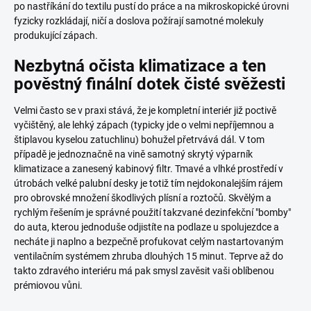
po nastříkání do textilu pustí do práce a na mikroskopické úrovni
fyzicky rozkládají, ničí a doslova požírají samotné molekuly
produkující zápach.
Nezbytná očista klimatizace a ten
pověstný finální dotek čisté svěžesti
Velmi často se v praxi stává, že je kompletní interiér již poctivě
vyčištěný, ale lehký zápach (typicky jde o velmi nepříjemnou a
štiplavou kyselou zatuchlinu) bohužel přetrvává dál. V tom
případě je jednoznačně na vině samotný skrytý výparník
klimatizace a zanesený kabinový filtr. Tmavé a vlhké prostředí v
útrobách velké palubní desky je totiž tím nejdokonalejším rájem
pro obrovské množení škodlivých plísní a roztočů. Skvělým a
rychlým řešením je správné použití takzvané dezinfekční "bomby"
do auta, kterou jednoduše odjistíte na podlaze u spolujezdce a
necháte ji naplno a bezpečně profukovat celým nastartovaným
ventilačním systémem zhruba dlouhých 15 minut. Teprve až do
takto zdravého interiéru má pak smysl zavěsit vaši oblíbenou
prémiovou vůni.