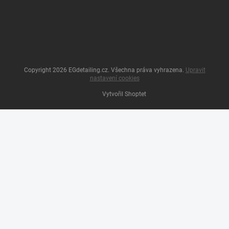
Copyright 2026
EGdetailing.cz
. Všechna práva vyhrazena.
Upravit
nastavení cookies
Vytvořil Shoptet