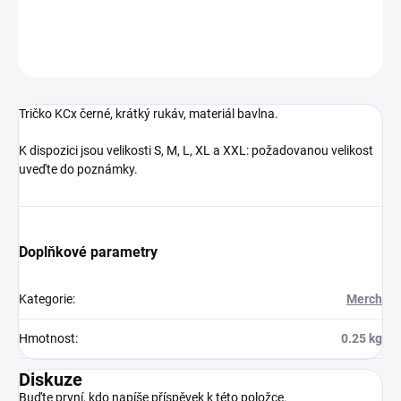
DETAILNÍ INFORMACE
ZEPTAT SE
HLÍDAT
Tričko KCx černé, krátký rukáv, materiál bavlna.
K dispozici jsou velikosti S, M, L, XL a XXL: požadovanou velikost
uveďte do poznámky.
Doplňkové parametry
Kategorie
:
Merch
Hmotnost
:
0.25 kg
Diskuze
Buďte první, kdo napíše příspěvek k této položce.