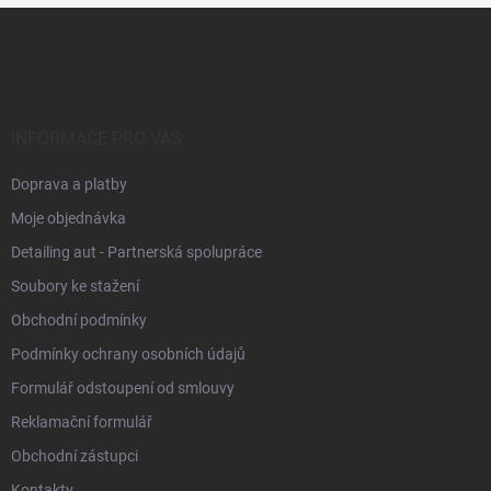
Z
á
p
a
t
í
INFORMACE PRO VÁS
Doprava a platby
Moje objednávka
Detailing aut - Partnerská spolupráce
Soubory ke stažení
Obchodní podmínky
Podmínky ochrany osobních údajů
Formulář odstoupení od smlouvy
Reklamační formulář
Obchodní zástupci
Kontakty