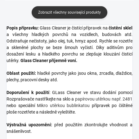
Zobrazit všechny související produkty
Popis přípravku:
Glass Cleaner je čistící přípravek na
čistění sklel
a všechny hladkých povrchů na vozidlech, budovách atd.
Odstraňuje nečistoty, jako olej, tuk, hmyz apod. Rychle se rozetře
a skleněné plochy se beze šmouh vyčistí. Díky aditivům pro
dosažení lesku a hladkého povrchu se zlepšuje klouzání čisticí
utěrky.
Glass Cleaner příjemně voní.
Oblast použití:
hladké povrchy jako jsou okna, zrcadla, dlaždice,
plechy, pracovní desky atd.
Doporučení k použití
: GLass Cleaner ve stavu dodání pomocí
Rozprašovače nastříkejte na sklo a
papírovou utěrkou např. 2481
nebo speciální
Mikro utěrkou bublinkatou
přípravek po čištěné
ploše rozetřete a následně vyleštěte.
Výstražná upozornění:
před použitím zkontrolujte vhodnost a
snášenlivost.