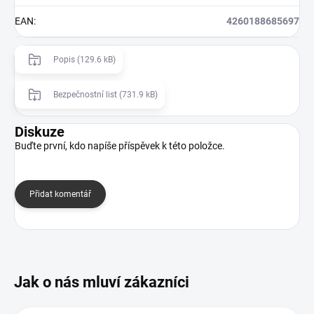
EAN
:
4260188685697
Popis (129.6 kB)
Bezpečnostní list (731.9 kB)
Diskuze
Buďte první, kdo napíše příspěvek k této položce.
Přidat komentář