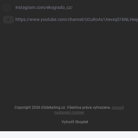
instagram.com/ekogrado_cz/
https://www.youtube.com/channel/UCuRoAs1AevxqS1kNLHeq
Copyright 2026
EGdetailing.cz
. Všechna práva vyhrazena.
Upravit
nastavení cookies
Vytvořil Shoptet