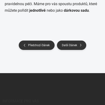
pravidelnou péči. Máme pro vás spoustu produktů, které
můžete pořídit
jednotlivě
nebo jako
dárkovou sadu
.
Předchozí článek
Další článek
Z
á
p
a
t
í
INFORMACE PRO VÁS