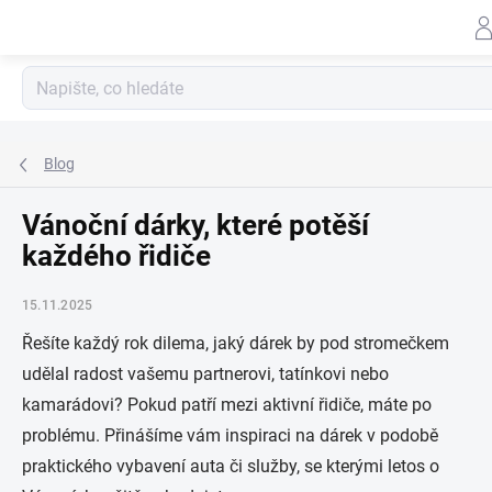
Záhlav
Přejít
na
obsah
Blog
Vánoční dárky, které potěší
každého řidiče
15.11.2025
Řešíte každý rok dilema, jaký dárek by pod stromečkem
udělal radost vašemu partnerovi, tatínkovi nebo
kamarádovi? Pokud patří mezi aktivní řidiče, máte po
problému. Přinášíme vám inspiraci na dárek v podobě
praktického vybavení auta či služby, se kterými letos o