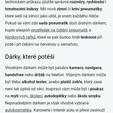
technickém průkazu zjistíte správné
rozměry
,
rychlostní
i
hmotnostní indexy
. Mít nové
zimní
či
letní
pneumatiky
,
které sedí na silnici jako ulité, je snem každého řidiče.
Pokud se vám zdá
sada pneumatik
dost drahým dárkem,
kupte alespoň
prostředek na čištění pneumatik
a
hliníkových ráfků
, které se pak budou hrdě
lesknout
při
jízdě i při čekání na červenou u semaforu.
Dárky, které potěší
Vhodným dárkem může být palubní
kamera
,
navigace
,
handsfree
nebo
držák
na telefon. Vtipným dárkem může
být třeba
alkohol tester
, anebo
plašič zvěře
, který zase
není tak úplně od věci. Inspirací vám může být i
poukaz
na
mytí
vozu,
školení
,
autodoplňky
nebo
školu smyku
.
Nejsnadnějším dárkem je však vhodně vybraná
autokosmetika
. Karoserie i interiér auta si přece zaslouží