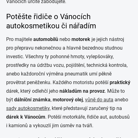
Vánocích určitě zabodujete.
Potěšte řidiče o Vánocích
autokosmetikou či nářadím
Pro majitele
automobilů
nebo
motorek
je jejich nástroj
pro přepravu nekonečnou a hlavně bezednou studnou
investic. Všechny ty pohonné hmoty, vylepšováky,
prostředky na údržbu vozu, pojištění, technická kontrola,
anebo každoroční výměna pneumatik umí pěkně
provětrat peněženku. Každého motoristu potěší
praktický
dárek, který odlehčí jeho
nákladům na provoz
. Může to
být
dálniční známka
,
motorový olej
,
vůně do auta
anebo
sady autokosmetiky
, které představují zaručený tip na
dárek k Vánocům
. Potěší motorkáře, řidiče aut, autobusů
i kamionů a vykouzlí jim úsměv na tváři.