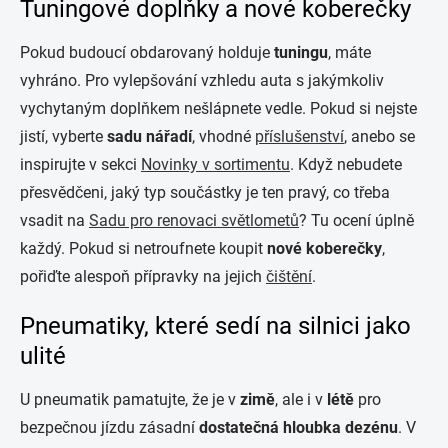
Tuningové doplňky a nové koberečky
Pokud budoucí obdarovaný holduje
tuningu
, máte
vyhráno. Pro vylepšování vzhledu auta s jakýmkoliv
vychytaným doplňkem nešlápnete vedle. Pokud si nejste
jistí, vyberte
sadu nářadí
, vhodné
příslušenství
, anebo se
inspirujte v sekci
Novinky v sortimentu
. Když nebudete
přesvědčeni, jaký typ součástky je ten pravý, co třeba
vsadit na
Sadu pro renovaci světlometů
? Tu ocení úplně
každý. Pokud si netroufnete koupit
nové koberečky
,
pořiďte alespoň přípravky na jejich
čištění
.
Pneumatiky, které sedí na silnici jako
ulité
U pneumatik pamatujte, že je v
zimě
, ale i v
létě
pro
bezpečnou jízdu zásadní
dostatečná hloubka dezénu
. V