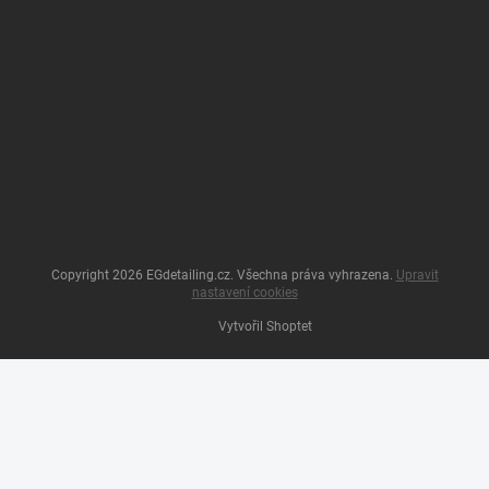
Copyright 2026
EGdetailing.cz
. Všechna práva vyhrazena.
Upravit
nastavení cookies
Vytvořil Shoptet