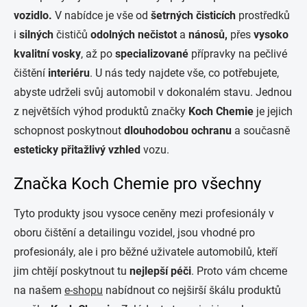
vozidlo.
V nabídce je vše od
šetrných čisticích
prostředků
i
silných
čističů
odolných nečistot
a
nánosů,
přes
vysoko
kvalitní
vosky
, až po
specializované
přípravky na pečlivé
čištění
interiéru
. U nás tedy najdete vše, co potřebujete,
abyste udrželi svůj automobil v dokonalém stavu. Jednou
z největších výhod produktů značky
Koch Chemie
je jejich
schopnost poskytnout
dlouhodobou ochranu
a současně
esteticky přitažlivý vzhled
vozu.
Značka Koch Chemie pro všechny
Tyto produkty jsou vysoce ceněny mezi profesionály v
oboru čištění a detailingu vozidel, jsou vhodné pro
profesionály, ale i pro běžné uživatele automobilů, kteří
jim chtějí poskytnout tu
nejlepší péči
. Proto vám chceme
na našem
e-shopu
nabídnout co nejširší škálu produktů