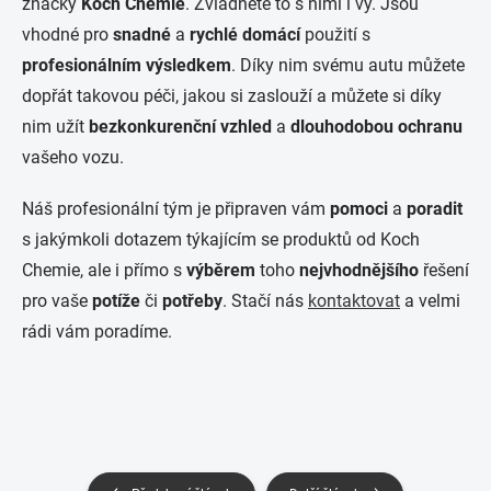
značky
Koch Chemie
. Zvládnete to s nimi i vy. Jsou
vhodné pro
snadné
a
rychlé
domácí
použití s
profesionálním výsledkem
. Díky nim svému autu můžete
dopřát takovou péči, jakou si zaslouží a můžete si díky
nim užít
bezkonkurenční vzhled
a
dlouhodobou ochranu
vašeho vozu.
Náš profesionální tým je připraven vám
pomoci
a
poradit
s jakýmkoli dotazem týkajícím se produktů od Koch
Chemie, ale i přímo s
výběrem
toho
nejvhodnějšího
řešení
pro vaše
potíže
či
potřeby
. Stačí nás
kontaktovat
a velmi
rádi vám poradíme.