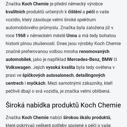
Značka
Koch Chemie
je přední německý výrobce
kvalitních
produktů určených k
čištění
a
péči
o vaše
vozidlo, který zásobuje velmi široké spektrum
automobilového průmyslu. Značka byla založena již v
roce
1968
v německém městě
Unna
a má tedy bohatou
historii plnou zkušeností. Dnes jsou výrobky Koch Chemie
značně preferovanou volbou mnoha
renomovaných
automobilek
, jako je například
Mercedes-Benz, BMW
či
Volkswagen
. Jejich
vysoká kvalita
byla tedy ověřena v
praxi ve
špičkových
autosalonech
,
detailingových
centrech
i
myčkách
. Mezi samotnými zákazníky, kteří
pečlivě dbají o svá vozidla, je značka velmi oblíbená.
Široká nabídka produktů Koch Chemie
Značka
Koch Chemie
nabízí
širokou škálu
produktů
,
které pokrývají veškeré potřeby spojené s péčí o vaše