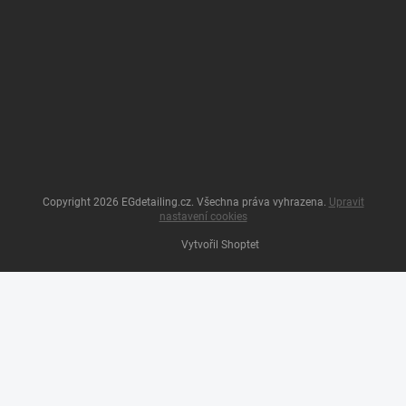
Copyright 2026
EGdetailing.cz
. Všechna práva vyhrazena.
Upravit
nastavení cookies
Vytvořil Shoptet