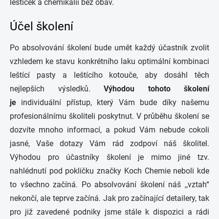
leštiček a chemikálií bez obav.
Účel školení
Po absolvování školení bude umět každý účastník zvolit
vzhledem ke stavu konkrétního laku optimální kombinaci
leštící pasty a leštícího kotouče, aby dosáhl těch
nejlepších výsledků.
Výhodou tohoto školení
je
individuální přístup, který Vám bude díky našemu
profesionálnímu školiteli poskytnut. V průběhu školení se
dozvíte mnoho informací, a pokud Vám nebude cokoli
jasné, Vaše dotazy Vám rád zodpoví náš školitel.
Výhodou pro účastníky školení je mimo jiné tzv.
nahlédnutí pod pokličku značky Koch Chemie neboli kde
to všechno začíná. Po absolvování školení náš ,,vztah“
nekončí, ale teprve začíná. Jak pro začínající detailery, tak
pro již zavedené podniky jsme stále k dispozici a rádi