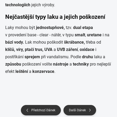
technologiích
jejich výroby.
Nejčastější typy laku a jejich poškození
Laky mohou být
jednostupňové,
tzv.
dual etapa
v provedení base - clear - nátěr, v typu
smalt
,
uretane
i na
bázi vody.
Lak mohou poškodit
škrábance,
třeba od
klíčů, víry, ptačí trus, UVA
a
UVB záření
,
oxidace
i
postříkání
sprejem
při vandalismu. Podle
druhu
laku a
způsobu
poškození volíte
nástroje
a
techniky
pro nejlepší
efekt
leštění
a
konzervace
.
Předchozí článek
Další článek