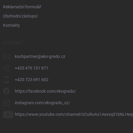
Reklamační formulář
Obchodní zástupci
Kontakty
KONTAKT
kochpartner
@
eko-grado.cz
+420 476 101 871
+420 723 691 602
https://facebook.com/ekogrado/
instagram.com/ekogrado_cz/
https://www.youtube.com/channel/UCuRoAs1AevxqS1kNLHeq