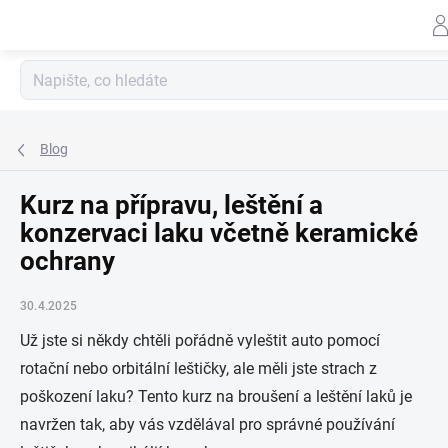
Záhlav
Přejít
na
obsah
Blog
Kurz na přípravu, leštění a
konzervaci laku včetně keramické
ochrany
30.4.2025
Už jste si někdy chtěli pořádně vyleštit auto pomocí
rotační nebo orbitální leštičky, ale měli jste strach z
poškození laku? Tento kurz na broušení a leštění laků je
navržen tak, aby vás vzdělával pro správné používání