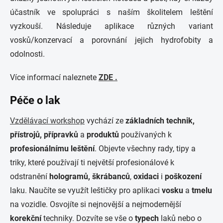
účastník ve spolupráci s naším školitelem leštění
vyzkouší. Následuje aplikace různých variant
vosků/konzervací a porovnání jejich hydrofobity a
odolnosti.
Více informací naleznete
ZDE .
Péče o lak
Vzdělávací workshop
vychází ze
základních technik,
přístrojů, přípravků
a
produktů
používaných k
profesionálnímu leštění
. Objevte všechny rady, tipy a
triky, které používají ti největší profesionálové k
odstranění
hologramů, škrábanců
,
oxidaci
i
poškození
laku. Naučíte se využít leštičky pro aplikaci
vosku
a
tmelu
na vozidle. Osvojíte si nejnovější a nejmodernější
korekční
techniky. Dozvíte se vše o
typech
laků nebo o