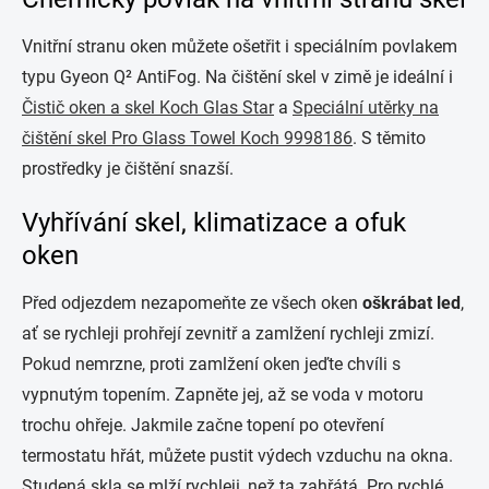
Vnitřní stranu oken můžete ošetřit i speciálním povlakem
typu Gyeon Q² AntiFog. Na čištění skel v zimě je ideální i
Čistič oken a skel Koch Glas Star
a
Speciální utěrky na
čištění skel Pro Glass Towel Koch 9998186
. S těmito
prostředky je čištění snazší.
Vyhřívání skel, klimatizace a ofuk
oken
Před odjezdem nezapomeňte ze všech oken
oškrábat led
,
ať se rychleji prohřejí zevnitř a zamlžení rychleji zmizí.
Pokud nemrzne, proti zamlžení oken jeďte chvíli s
vypnutým topením. Zapněte jej, až se voda v motoru
trochu ohřeje. Jakmile začne topení po otevření
termostatu hřát, můžete pustit výdech vzduchu na okna.
Studená skla se mlží rychleji, než ta zahřátá. Pro rychlé