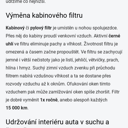
udržíme co nejnižší.
Výměna kabinového filtru
Kabinový
či
pylový filtr
je umístěn u nohou spolujezdce.
Přes něj do kabiny proudí venkovní vzduch. Aktivní
černé
uhlí
ve filtru eliminuje pachy a vlhkost. Životnost filtru je
omezená a časem začne propouštět. Ve filtru se zachycují
jemné i větší nečistoty jako je listí, jehličí, větvičky, prach,
hlína i hmyz. Suchý zimní vzduch zvenku při průchodu
filtrem nabírá vzdušnou vlhkost a ta se dostane přes
rozvody vzduchu až k oknům. Ofukování oken tímto
vzduchem pak může zamlžování oken spíše zhoršit. Filtr
je dobré vyměnit
1x ročně
, anebo alespoň každých
15 000 km
.
Udržování interiéru auta v suchu a