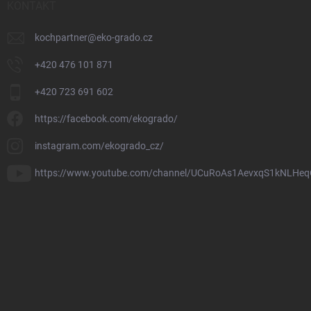
KONTAKT
kochpartner
@
eko-grado.cz
+420 476 101 871
+420 723 691 602
https://facebook.com/ekogrado/
instagram.com/ekogrado_cz/
https://www.youtube.com/channel/UCuRoAs1AevxqS1kNLHeq