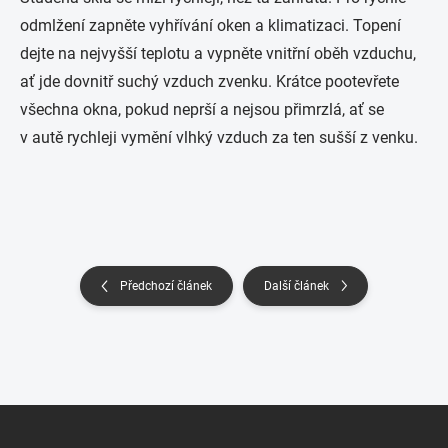
odmlžení zapněte vyhřívání oken a klimatizaci. Topení
dejte na nejvyšší teplotu a vypněte vnitřní oběh vzduchu,
ať jde dovnitř suchý vzduch zvenku. Krátce pootevřete
všechna okna, pokud neprší a nejsou přimrzlá, ať se
v autě rychleji vymění vlhký vzduch za ten sušší z venku.
Předchozí článek
Další článek
Z
á