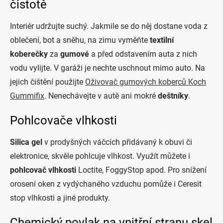
čistotě
Interiér udržujte suchý. Jakmile se do něj dostane voda z
oblečení, bot a sněhu, na zimu vyměňte
textilní
koberečky
za
gumové
a před odstavením auta z nich
vodu vylijte. V garáži je nechte uschnout mimo auto. Na
jejich čištění použijte
Oživovač gumových koberců Koch
Gummifix
. Nenechávejte v autě ani mokré
deštníky
.
Pohlcovače vlhkosti
Silica gel
v prodyšných váčcích přidávaný k obuvi či
elektronice, skvěle pohlcuje vlhkost. Využít můžete i
pohlcovač vlhkosti
Loctite, FoggyStop apod. Pro snížení
orosení oken z vydýchaného vzduchu pomůže i Ceresit
stop vlhkosti a jiné produkty.
Chemický povlak na vnitřní stranu skel