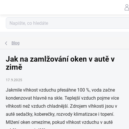
Záhlav
Přejít
na
obsah
Blog
Jak na zamlžování oken v autě v
zimě
17.9.2025
Jakmile vlhkost vzduchu přesáhne 100 %, voda začne
kondenzovat hlavně na skle. Teplejší vzduch pojme více
vlhkosti než vzduch chladnější. Zdrojem vlhkosti jsou v
autě sedačky, koberečky, rozvody klimatizace i topení.
Mlžení oken omezíme, pokud vlhkost vzduchu v autě