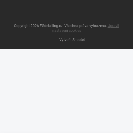
Copyright 2026
EGdetailing.cz
. Všechna práva vyhrazena.
Upravit
nastavení cookies
Vytvořil Shoptet