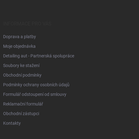
p
a
t
í
INFORMACE PRO VÁS
Doprava a platby
Moje objednávka
Detailing aut - Partnerská spolupráce
Soubory ke stažení
Obchodní podmínky
Podmínky ochrany osobních údajů
Formulář odstoupení od smlouvy
Reklamační formulář
Obchodní zástupci
Kontakty