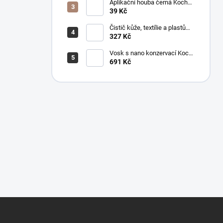
Aplikační houba černá Koch
999038
39 Kč
Čistič kůže, textílie a plastů
Koch Mzr Mehrzweckreiniger
327 Kč
1 l
Vosk s nano konzervací Koch
Pw Protector Wax 1 l
691 Kč
Z
á