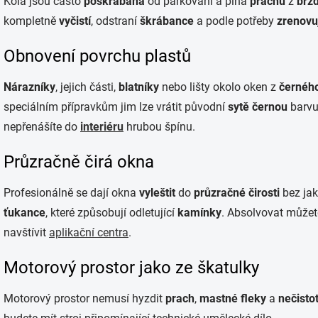
Kola jsou často
poškrábaná
od parkování a plná
prachu
z
br
z
kompletně
vyčistí
, odstraní
škrábanc
e
a podle potřeby
zrenovu
Obnovení povrchu plastů
Nárazníky
, jejich části,
blatníky
nebo lišty okolo oken z
černého
speciálním přípravkům jim lze vrátit původní
sytě černou
barvu
nepřenášíte do
interiéru
hrubou špínu.
Průzračně čirá okna
Profesionálně se dají okna
vyleštit
do
průzračné čirosti
bez jak
ťukance
, které způsobují odletující
kamínky
. Absolvovat můžet
navštívit
aplikační centra
.
Motorový prostor jako ze škatulky
Motorový prostor nemusí hyzdit
prach
,
mastné fleky
a
nečisto