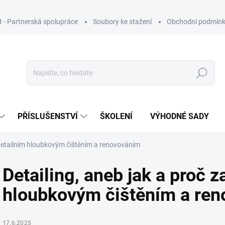
ut - Partnerská spolupráce
Soubory ke stažení
Obchodní podmín
Hledat
PŘÍSLUŠENSTVÍ
ŠKOLENÍ
VÝHODNÉ SADY
s detailním hloubkovým čištěním a renovováním
Detailing, aneb jak a proč z
hloubkovým čištěním a re
17.6.2025