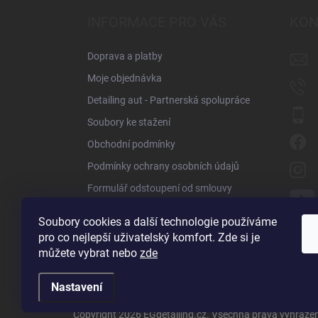
p
a
INFORMACE PRO VÁS
KON
t
í
Doprava a platby
Moje objednávka
Detailing aut - Partnerská spolupráce
Soubory ke stažení
Obchodní podmínky
Podmínky ochrany osobních údajů
Formulář odstoupení od smlouvy
Reklamační formulář
Soubory cookies a další technologie používáme
Obchodní zástupci
pro co nejlepší uživatelský komfort. Zde si je
můžete vybrat nebo
zde
Kontakty
Nastavení
Copyright 2026
EGdetailing.cz
. Všechna práva vyhraze