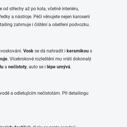
od střechy až po kola, včetně interiéru,
dky a nástroje. Péči věnujete nejen karoserii
ailing zahrnuje i čištění a ošetření podvozku.
navoskování.
Vosk
se dá nahradit i
keramikou
s
vuje
. Vícekrokové rozleštění mu vrátí dokonalý
du
a
nečistoty
, auto se i
lépe umývá
.
vodě a odletujícím nečistotám. Při detailingu