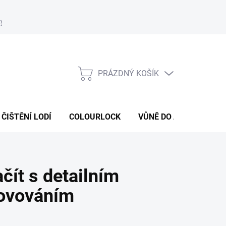
ky
Podmínky ochrany osobních údajů
Formulář odstoupení od s
PRÁZDNÝ KOŠÍK
NÁKUPNÍ
KOŠÍK
ČIŠTĚNÍ LODÍ
COLOURLOCK
VŮNĚ DO AUT
ČIST
ačít s detailním
novováním