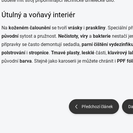
budete mít stroj připomínající technické umělecké dílo.
Útulný a voňavý interiér
Na
koženém čalounění
se tvoří
vrásky
i
praskliny
. Speciální p
původní
sytost a pružnost.
Nečistoty, viry
a
bakterie
nestačí j
přípravky se často demontují sedadla,
parní čištění
vydezinfik
polstrování
i
stropnice
.
Tmavé plasty
,
lesklé
části,
klavírový la
původní
barva
. Stejně jako karoserii je můžete chránit i
PPF fóli
Předchozí článek
Da