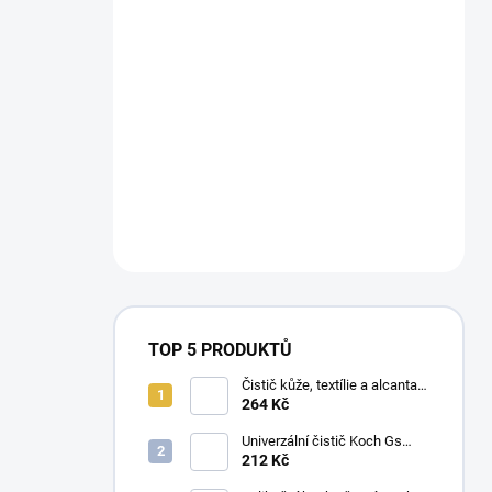
TOP 5 PRODUKTŮ
Čistič kůže, textílie a alcantary
Koch Pol Star 1 l 619-1L-01
264 Kč
Univerzální čistič Koch Gs
Green Star 1 l
212 Kč