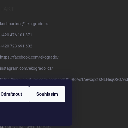
TAKT
kochpartner
@
eko-grado.cz
+420 476 101 871
+420 723 691 602
https://facebook.com/ekogrado/
instagram.com/ekogrado_cz/
https://www.youtube.com/channel/UCuRoAs1AevxqS1kNLHeqOSQ/vid
Odmítnout
Souhlasím
na.
Upravit nastavení cookies