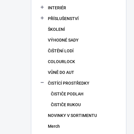
a
n
INTERIÉR
n
PŘÍSLUŠENSTVÍ
í
p
ŠKOLENÍ
a
n
VÝHODNÉ SADY
e
ČIŠTĚNÍ LODÍ
l
COLOURLOCK
VŮNĚ DO AUT
ČISTÍCÍ PROSTŘEDKY
ČISTIČE PODLAH
ČISTIČE RUKOU
NOVINKY V SORTIMENTU
Merch