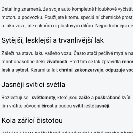
Detailing znamená, že svoje auto kompletně hloubkově vyčistíte 
motoru a podvozku. Použijete k tomu speciální chemické prostře
a laku vozu, ale i oknům či plastovým dílům. Nejpodrobnější det
Sytější, lesklejší a trvanlivější lak
Záleží na stavu laku vašeho vozu. Často stačí pečlivé mytí a 
mnohonásobně delší
životností
. Před tím se lak zpravidla
reno
lesk
a
sytost
. Keramika lak
chrání
,
zakonzervuje
,
odpuzuje vo
Jasněji svítící světla
Rozlešťují se i
světlomety
, které jsou
zašlé
a
poškrábané
kvůli 
jim vrátíte původní
čirost
a budou
svítit
ještě
jasněji
.
Kola zářící čistotou