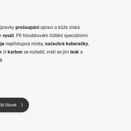
řípravky
prošoupání
opraví a kůže získá
en
vysát
. Při hloubkovém čištění speciálními
uje
nepřístupná místa,
načechrá koberečky
,
k
či
karbon
se rozleští, vrátí se jim
lesk
a
í
.
lší článek