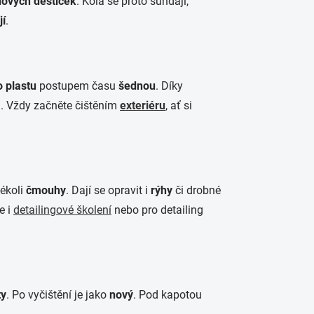
dových destiček
. Kola se proto sundají,
jí
.
 plastu
postupem času
šednou
. Díky
. Vždy začněte čištěním
exteriéru
, ať si
ékoli
čmouhy
. Dají se opravit i
rýhy
či drobné
e i
detailingové školení
nebo pro detailing
ty
. Po vyčištění je jako
nový
. Pod kapotou