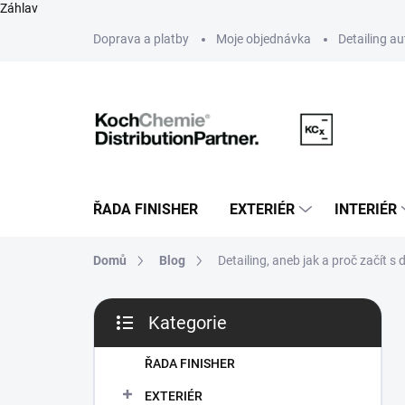
Záhlav
Přejít
Doprava a platby
Moje objednávka
Detailing a
na
obsah
ŘADA FINISHER
EXTERIÉR
INTERIÉR
Domů
Blog
Detailing, aneb jak a proč začít 
P
Kategorie
o
Přeskočit
s
kategorie
t
ŘADA FINISHER
r
EXTERIÉR