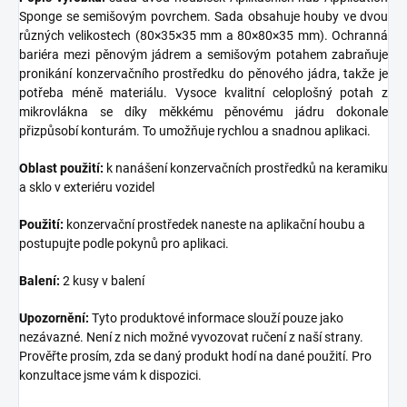
Sponge se semišovým povrchem. Sada obsahuje houby ve dvou
různých velikostech (80×35×35 mm a 80×80×35 mm). Ochranná
bariéra mezi pěnovým jádrem a semišovým potahem zabraňuje
pronikání konzervačního prostředku do pěnového jádra, takže je
potřeba méně materiálu. Vysoce kvalitní celoplošný potah z
mikrovlákna se díky měkkému pěnovému jádru dokonale
přizpůsobí konturám. To umožňuje rychlou a snadnou aplikaci.
Oblast použití:
k nanášení konzervačních prostředků na keramiku
a sklo v exteriéru vozidel
Použití:
konzervační prostředek naneste na aplikační houbu a
postupujte podle pokynů pro aplikaci.
Balení:
2 kusy v balení
Upozornění:
Tyto produktové informace slouží pouze jako
nezávazné. Není z nich možné vyvozovat ručení z naší strany.
Prověřte prosím, zda se daný produkt hodí na dané použití. Pro
konzultace jsme vám k dispozici.