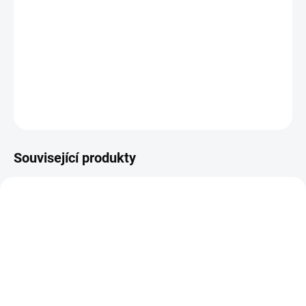
−
+
Přidat do košíku
aplikační houba v balení 2 kusy
DETAILNÍ INFORMACE
ZEPTAT SE
HLÍDAT
Související produkty
SKLADEM
SKLADEM
(>5 KS)
(>5 KS)