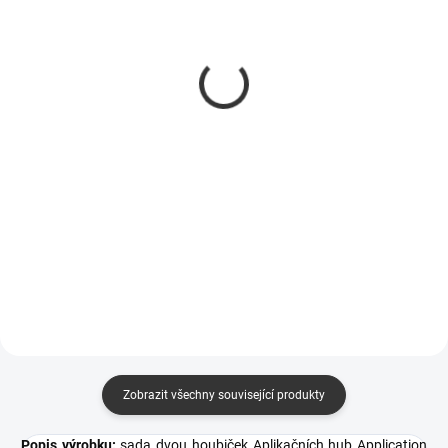
Houba na interiér Koch
K čistění vnitřních plastů
Interior Scrubber
Koch Houba šedá
9998217
999328
250 Kč
39 Kč
207 Kč bez DPH
32 Kč bez DPH
Do košíku
Do košíku
odstraňování hluboko usazených
čištění kůže a kožených předmětů
nečistot
Zobrazit všechny související produkty
Popis výrobku:
sada dvou houbiček Aplikačních hub Application