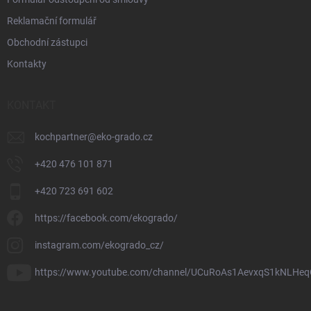
Reklamační formulář
Obchodní zástupci
Kontakty
KONTAKT
kochpartner
@
eko-grado.cz
+420 476 101 871
+420 723 691 602
https://facebook.com/ekogrado/
instagram.com/ekogrado_cz/
https://www.youtube.com/channel/UCuRoAs1AevxqS1kNLHeq