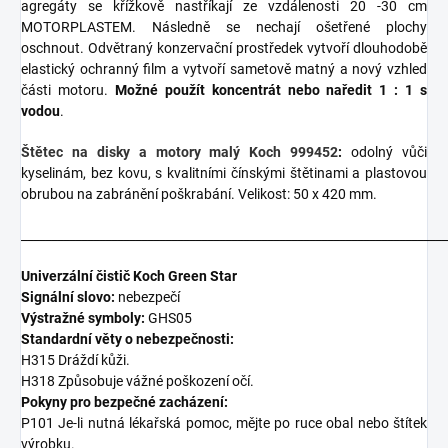
agregáty se křížkově nastříkají ze vzdálenosti 20 -30 cm
MOTORPLASTEM. Následně se nechají ošetřené plochy
oschnout. Odvětraný konzervační prostředek vytvoří dlouhodobě
elastický ochranný film a vytvoří sametově matný a nový vzhled
části motoru.
Možné použít koncentrát nebo naředit 1 : 1 s
vodou
.
Štětec na disky a motory malý Koch 999452
:
odolný vůči
kyselinám, bez kovu, s kvalitními čínskými štětinami a plastovou
obrubou na zabránění poškrabání. Velikost: 50 x 420 mm.
_______________________________________________________________________
Univerzální čistič Koch Green Star
Signální slovo:
nebezpečí
Výstražné symboly:
GHS05
Standardní věty o nebezpečnosti:
H315 Dráždí kůži.
H318 Způsobuje vážné poškození očí.
Pokyny pro bezpečné zacházení:
P101 Je-li nutná lékařská pomoc, mějte po ruce obal nebo štítek
výrobku.