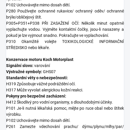
P102 Uchovávejte mimo dosah dětí.
P280 Používejte ochranné rukavice/ ochranný oděv/ ochranné
brýle/obličejový štít.
P305+P351+P338 PŘI ZASAŽENÍ OČÍ: Několik minut opatrně
vyplachujte vodou. Vyjměte kontaktní čočky, jsou-li nasazeny a
pokud je lze vyjmout snadno. Pokračujte ve vyplachování.
P310 Okamžitě volejte TOXIKOLOGICKÉ INFORMAČNÍ
STŘEDISKO nebo lékaře.
Konzervace motoru Koch Motorplast
Signální slovo:
varování
Výstražné symboly:
GHS07
Standardní věty o nebezpečnosti:
H319 Způsobuje vážné podráždění očí.
H317 Může vyvolat alergickou kožní reakci.
Pokyny pro bezpečné zacházení:
H412 Škodlivý pro vodní organismy, s dlouhodobými účinky.
P101 Je-li nutná lékařská pomoc, mějte po ruce obal nebo štítek
výrobku.
P102 Uchovávejte mimo dosah dětí.
P261 Zamezte vdechování prachu/ dýmu/plynu/mlhy/par/