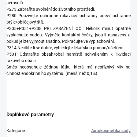
aerosolů.
P273 Zabraňte uvolnění do životního prostředí.
P280 Používejte ochranné rukavice/ ochranný oděv/ ochranné
brýle/obličejový štít.
P305+P351+P338 PŘI ZASAŽENÍ OČÍ: Několik minut opatrně
vyplachujte vodou. Vyjměte kontaktní čočky, jsou-li nasazeny a
pokud je lze vyjmout snadno. Pokračujte ve vyplachování.
P314 Necítíte-li se dobře, vyhledejte lékařskou pomoc/ošetření.
P501 Odstraňte obsah/obal namístě schváleném k likvidaci
takového obalu
Směs neobsahuje žádnou látku, která má nepříznivý vliv na
činnost endokrinního systému. (menší než 0,1%)
Doplňkové parametry
Kategorie
:
Autokosmetika sady