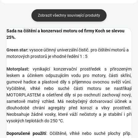
Zobrazit všechny související produkty
Sada na čištění a konzervaci motoru od firmy Koch se slevou
25%.
Green star
:
vysoce účinný univerzální čistič. pro čištění
motorů a
motorových prostorů je vhodné ředění 1 : 5
Motorplast
:
vynikající konzervační prostředek s přirozeným
leskem a účinkem odpuzujícím vodu pro motory, části skříní,
gumové hadice a plastové díly s příjemnou ovocnou svěží vůní.
Vyčištěné, vlhké nebo suché části motoru se nastříkají
MOTORPLASTEM a ošetřené díly si po oschnutí zachovají nový,
sametově matný vzhled. Má neobyčejný dotvarovací účinek a
dlouhodobě chrání agregáty před korozí a vlivy prostředí.
Neobsahuje žádné vosky, které váží nečistoty a je stabilní i při
vysokých teplotách do 250
°C.
D
oporučené použití
: Očištěné, vlhké nebo suché plochy příp.