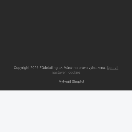
Copyright 2026
EGdetailing.cz
. Všechna práva vyhrazena.
Upravit
nastavení cookies
Vytvořil Shoptet