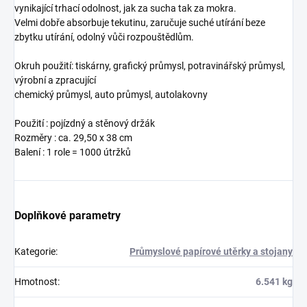
vynikající trhací odolnost, jak za sucha tak za mokra.
Velmi dobře absorbuje tekutinu, zaručuje suché utírání beze
zbytku utírání, odolný vůči rozpouštědlům.
Okruh použití: tiskárny, grafický průmysl, potravinářský průmysl,
výrobní a zpracující
chemický průmysl, auto průmysl, autolakovny
Použití : pojízdný a stěnový držák
Rozměry : ca. 29,50 x 38 cm
Balení : 1 role = 1000 útržků
Doplňkové parametry
Kategorie
:
Průmyslové papírové utěrky a stojany
Hmotnost
:
6.541 kg