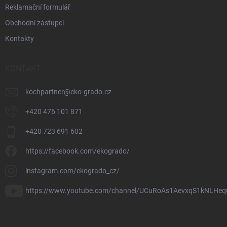
Reklamační formulář
Obchodní zástupci
Kontakty
KONTAKT
kochpartner
@
eko-grado.cz
+420 476 101 871
+420 723 691 602
https://facebook.com/ekogrado/
instagram.com/ekogrado_cz/
https://www.youtube.com/channel/UCuRoAs1AevxqS1kNLHeq