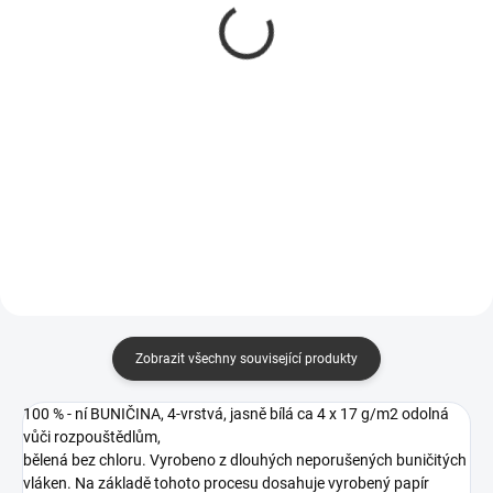
Nordvlies 48144, 3
290530, 30x38 cm
vrstvé, 38x38 cm
1 350 Kč
1 373 Kč
1 116 Kč bez DPH
1 135 Kč bez DPH
Detail
Do košíku
Zobrazit všechny související produkty
100 % - ní BUNIČINA, 4-vrstvá, jasně bílá ca 4 x 17 g/m2 odolná
vůči rozpouštědlům,
bělená bez chloru. Vyrobeno z dlouhých neporušených buničitých
vláken. Na základě tohoto procesu dosahuje vyrobený papír