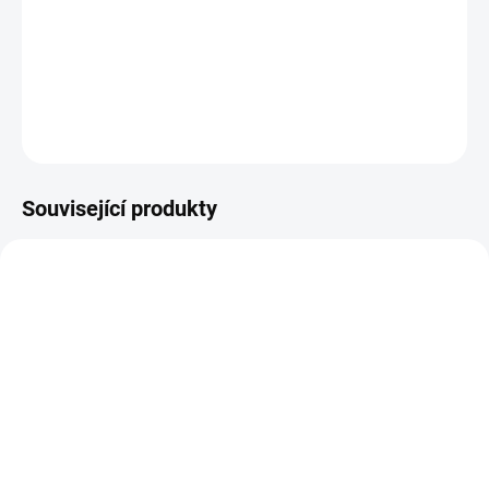
−
+
Přidat do košíku
DETAILNÍ INFORMACE
ZEPTAT SE
HLÍDAT
Související produkty
NENÍ SKLADEM - ZBOŽÍ OBJEDNÁNO
SKLADEM
(>5 KS)
Papírové utěrky v roli
Papírové utěrky v roli
Nordvlies Wipex Airlaid