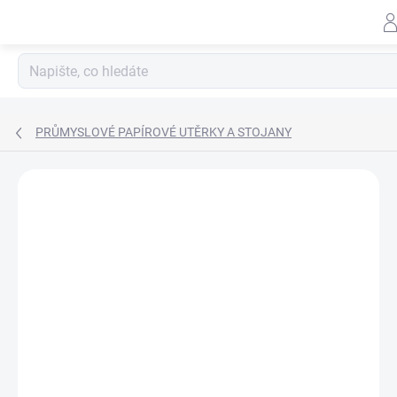
Záhlav
Přejít
na
obsah
PRŮMYSLOVÉ PAPÍROVÉ UTĚRKY A STOJANY
Neohodnoceno
Podrobnosti hodnocení
ZNAČKA:
NORDVLIES