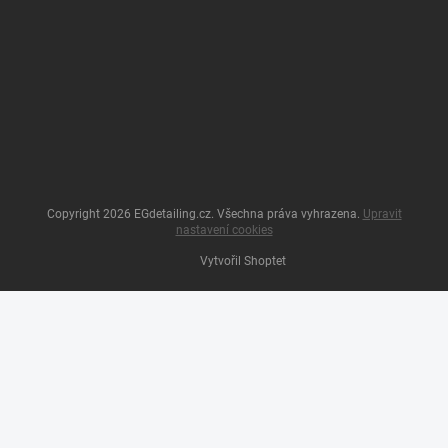
Copyright 2026
EGdetailing.cz
. Všechna práva vyhrazena.
Upravit
nastavení cookies
Vytvořil Shoptet