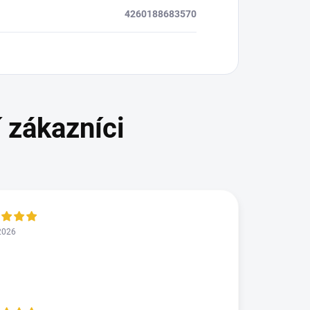
4260188683570
2026