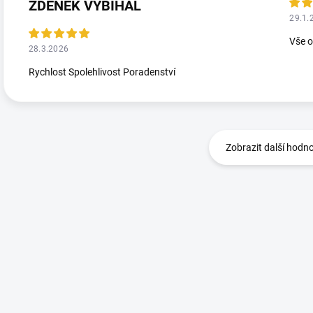
ZDENĚK VYBÍHAL
29.1.
Vše 
28.3.2026
Rychlost Spolehlivost Poradenství
Zobrazit další hodn