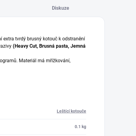
Diskuze
ní extra tvrdý brusný kotouč k odstranění
razivy
(Heavy Cut, Brusná pasta, Jemná
ogramů. Materiál má mřížkování,
Leštící kotouče
0.1 kg