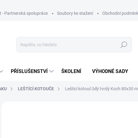
ut - Partnerská spolupráce
Soubory ke stažení
Obchodní podmín
Hledat
PŘÍSLUŠENSTVÍ
ŠKOLENÍ
VÝHODNÉ SADY
AKU
LEŠTÍCÍ KOTOUČE
Leštící kotouč bílý tvrdý Koch 80x30
Neohodnoceno
Podrobnosti hodnocení
ZNAČKA
1
158