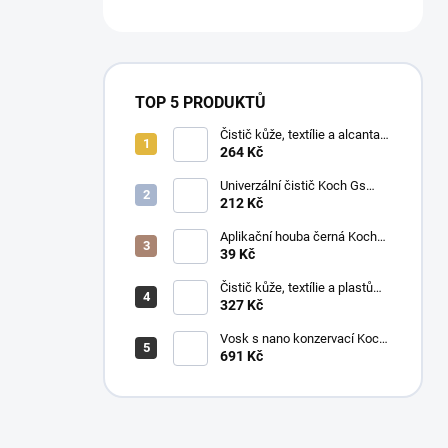
TOP 5 PRODUKTŮ
Čistič kůže, textílie a alcantary
Koch Pol Star 1 l 619-1L-01
264 Kč
Univerzální čistič Koch Gs
Green Star 1 l
212 Kč
Aplikační houba černá Koch
999038
39 Kč
Čistič kůže, textílie a plastů
Koch Mzr Mehrzweckreiniger
327 Kč
1 l
Vosk s nano konzervací Koch
Pw Protector Wax 1 l
691 Kč