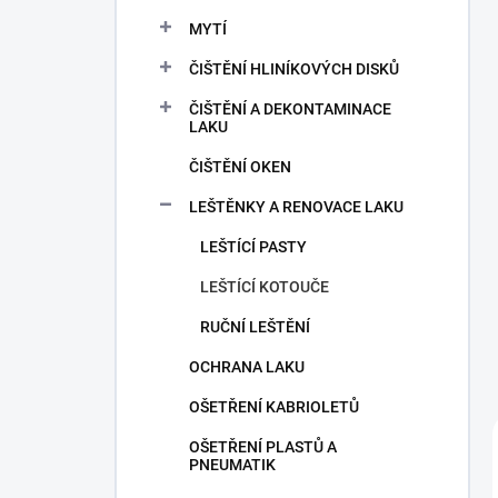
a
n
MYTÍ
n
ČIŠTĚNÍ HLINÍKOVÝCH DISKŮ
í
p
ČIŠTĚNÍ A DEKONTAMINACE
a
LAKU
n
ČIŠTĚNÍ OKEN
e
l
LEŠTĚNKY A RENOVACE LAKU
LEŠTÍCÍ PASTY
LEŠTÍCÍ KOTOUČE
RUČNÍ LEŠTĚNÍ
OCHRANA LAKU
OŠETŘENÍ KABRIOLETŮ
OŠETŘENÍ PLASTŮ A
PNEUMATIK