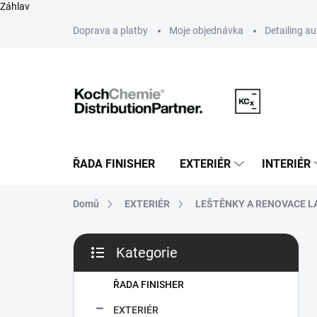
Záhlav
Přejít
Doprava a platby
Moje objednávka
Detailing a
na
obsah
ŘADA FINISHER
EXTERIÉR
INTERIÉR
Domů
EXTERIÉR
LEŠTĚNKY A RENOVACE L
P
Kategorie
o
Přeskočit
s
kategorie
t
ŘADA FINISHER
r
EXTERIÉR